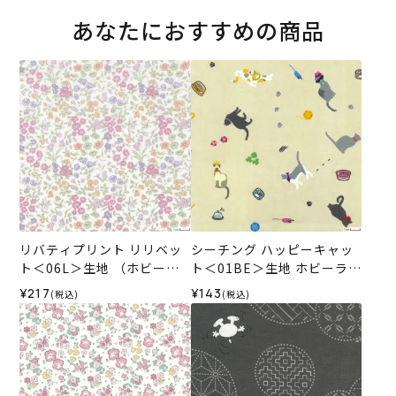
あなたにおすすめの商品
リバティプリント リリベッ
シーチング ハッピーキャッ
ト＜06L＞生地 （ホビーラ
ト＜01BE＞生地 ホビーラホ
ホビーレオリジナル）2024
ビーレデザインコレクショ
¥217
¥143
(税込)
(税込)
SS
ン