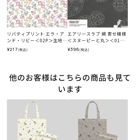
リバティプリント エラ・ア
エアリースラブ 綿 寄せ模様
ンド・リビー＜02P＞生地
＜スヌーピーと丸＞＜01GR
（ホビーラホビーレオリジ
＞生地 ホビーラホビーレデ
¥217
¥396
(税込)
(税込)
ナル）2024SS
ザインコレクション
他のお客様はこちらの商品も見て
います