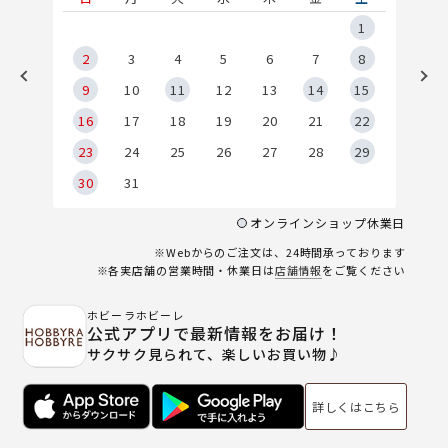
5
1
2
2
3
4
5
6
7
8
9
9
10
11
12
13
14
15
6
16
17
18
19
20
21
22
23
24
25
26
27
28
29
30
31
オンラインショップ休業日
※Webからのご注文は、24時間承っております
※各実店舗の営業時間・休業日は
店舗情報
をご覧ください
ホビーラホビーレ
公式アプリで最新情報をお届け！
サクサク見られて、楽しいお買い物♪
詳しくはこちら