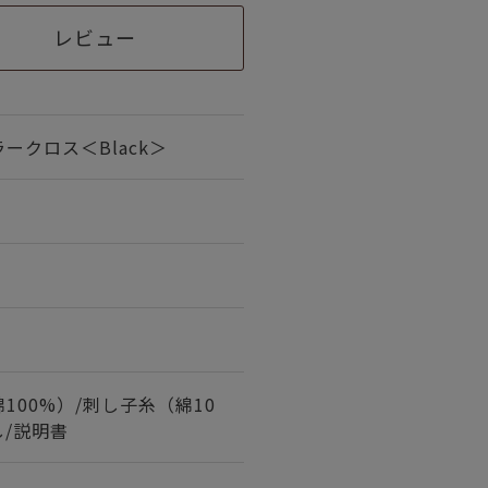
レビュー
ークロス＜Black＞
100%）/刺し子糸（綿10
し/説明書