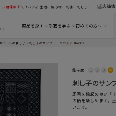
店舗情
ール開催中♪
＼リバティ 生地、編み物、刺繍、刺し子／
商品を探す
手芸を学ぶ
初めての方へ
料！
ホビーレの刺し子
刺し子のサンプラークロス＜Black＞
難易度：
刺し子のサンプ
周囲を縁起の良い『七
の柄を楽しめます。土
います。