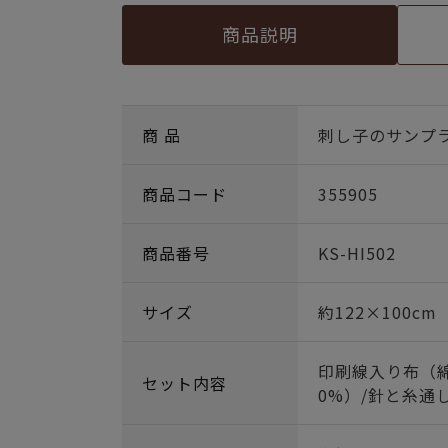
商品説明
商 品
刺し子のサンプラ
商品コード
355905
商品番号
KS-HI502
サイズ
約122×100cm
印刷線入り布（綿
セット内容
0%）/針と糸通