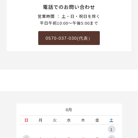
電話でのお問い合わせ
営業時間 ： 土・日・祝日を除く
平日午前10:00～午後5:00まで
0570-037-030(代表）
8月
土
日
月
火
水
木
金
土
5
1