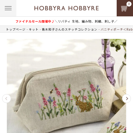
0
ファイナルセール開催中♪
＼リバティ 生地、編み物、刺繍、刺し子／
トップページ
キット
青木和子さんのステッチコレクション
バニティポーチ＜Rabb