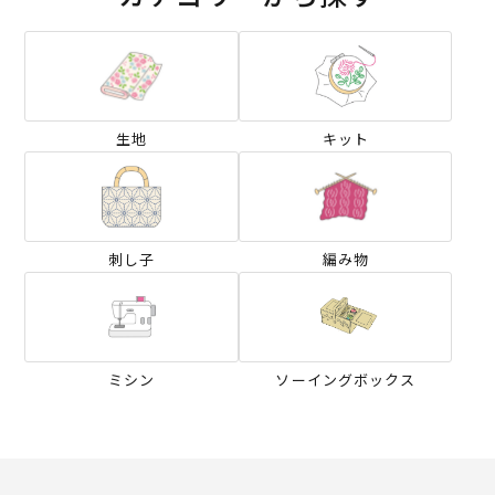
生地
キット
刺し子
編み物
ミシン
ソーイングボックス