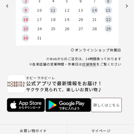
2
2
3
4
5
6
7
8
9
9
10
11
12
13
14
15
6
16
17
18
19
20
21
22
23
24
25
26
27
28
29
30
31
オンラインショップ休業日
※Webからのご注文は、24時間承っております
※各実店舗の営業時間・休業日は
店舗情報
をご覧ください
ホビーラホビーレ
公式アプリで最新情報をお届け！
サクサク見られて、楽しいお買い物♪
詳しくはこちら
お買い物ガイド
マイページ