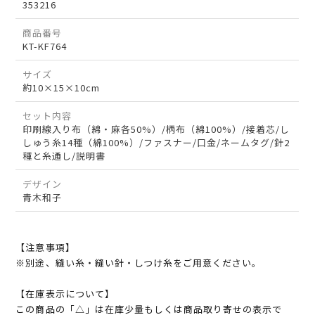
353216
商品番号
KT-KF764
サイズ
約10×15×10cm
セット内容
印刷線入り布（綿・麻各50%）/柄布（綿100%）/接着芯/し
しゅう糸14種（綿100%）/ファスナー/口金/ネームタグ/針2
種と糸通し/説明書
デザイン
青木和子
【注意事項】
※別途、縫い糸・縫い針・しつけ糸をご用意ください。
【在庫表示について】
この商品の「△」は在庫少量もしくは商品取り寄せの表示で