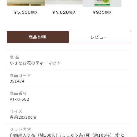
¥
5,500
¥
4,620
¥
935
税込
税込
税込
商品説明
レビュー
商 品
小さなお花のティーマット
商品コード
351434
商品番号
KT-KF582
サイズ
各約20x30cm
セット内容
印刷線入り布（綿100％）/ししゅう糸7種（綿100％）/針と