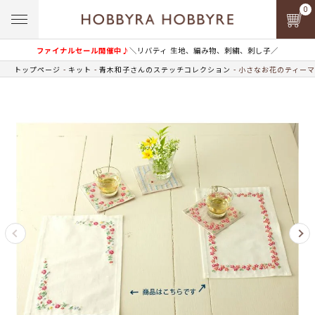
0
ファイナルセール開催中♪
＼リバティ 生地、編み物、刺繍、刺し子／
トップページ
キット
青木和子さんのステッチコレクション
小さなお花のティーマ