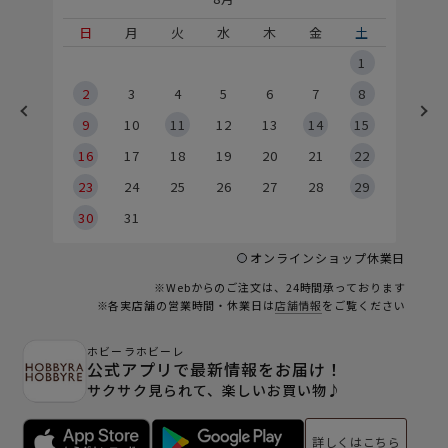
土
日
月
火
水
木
金
土
5
1
2
2
3
4
5
6
7
8
9
9
10
11
12
13
14
15
6
16
17
18
19
20
21
22
23
24
25
26
27
28
29
30
31
オンラインショップ休業日
※Webからのご注文は、24時間承っております
※各実店舗の営業時間・休業日は
店舗情報
をご覧ください
ホビーラホビーレ
公式アプリで最新情報をお届け！
サクサク見られて、楽しいお買い物♪
詳しくはこちら