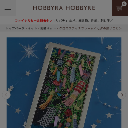
0
ファイナルセール開催中♪
＼リバティ 生地、編み物、刺繍、刺し子／
トップページ
キット
刺繍キット
クロスステッチフレーム＜七夕の願いごと＞