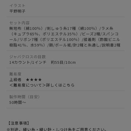
イラスト
平野明子
セット内容
無地布（綿100％）/刺しゅう糸17種（綿100％）/ラメ糸
（キュプラ65％、ポリエステル35％）/ビーズ2種/スパンコ
ール/リボン7種（ポリエステル100％）/接着剤（酢酸ビニル
樹脂41％、水59％）/額/ボール紙/針2種と糸通し/説明書2種
ジャバクロスの目数
14カウント/1インチ 約55目/10cm
難易度
上級者 ★★★★
＜難易度について＞詳しくはこちら
製作時間（目安）
50時間～
【注意事項】
※別途、縫い糸・縫い針・しつけ糸をご用意ください。