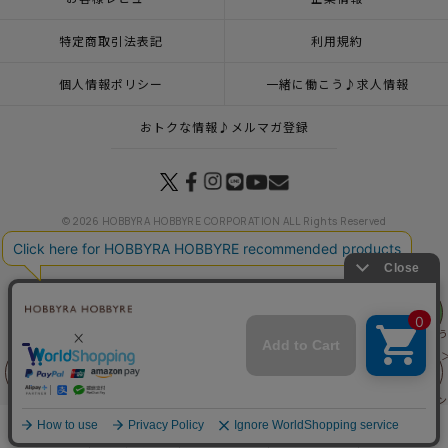
特定商取引法表記
利用規約
個人情報ポリシー
一緒に働こう♪求人情報
おトクな情報♪メルマガ登録
© 2026 HOBBYRA HOBBYRE CORPORATION ALL Rights Reserved
リリヤン
トップページ
登録
ステッチクロス＜ムーミン谷へようこそ＞
フェア
トップページ
特集一覧
ムーミン谷の仲間たち
ステッチクロス＜ムーミン谷へよ
トップページ
キット
新商品 キット一覧
ステッチクロス＜ムーミン谷へようこそ
トップページ
フランス刺繍
ステッチクロス＜ムーミン谷へようこそ＞
前に戻る
上に戻る
トップページ
キット
ステッチクロス・モチーフクロス
ステッチクロス＜ムーミン
トップページ
インテリア・飾り
ステッチクロス＜ムーミン谷へようこそ＞
商品を探す
手芸を学ぶ
ガイド
店舗情報
ログイン
トップページ
商品
マンスリープレス5月号掲載商品
6月10日（水）発売の商品