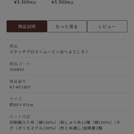
¥
3,300
¥
3,300
税込
税込
商品説明
もっと見る
レビュー
商品
ステッチクロス＜ムーミン谷へようこそ＞
商品コード
356842
商品番号
KT-KF1607
サイズ
約60×47cm
セット内容
印刷線入り布（綿100%）/刺しゅう糸13種（綿100%）/タ
グ（ポリエステル100%）/針と糸通し/説明書2種