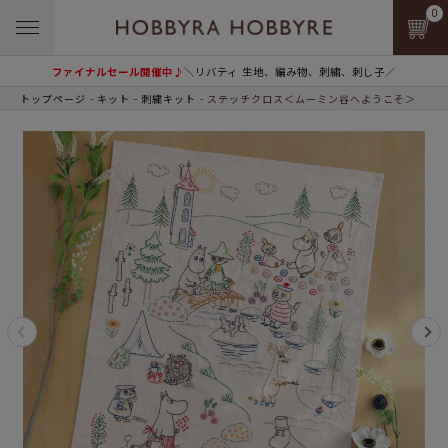
0
ファイナルセール開催中♪
＼リバティ 生地、編み物、刺繍、刺し子／
トップページ
キット
刺繍キット
ステッチクロス＜ムーミン谷へようこそ＞