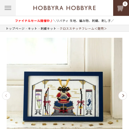
0
ファイナルセール開催中♪
＼リバティ 生地、編み物、刺繍、刺し子／
トップページ
キット
刺繍キット
クロスステッチフレーム＜鎧兜＞