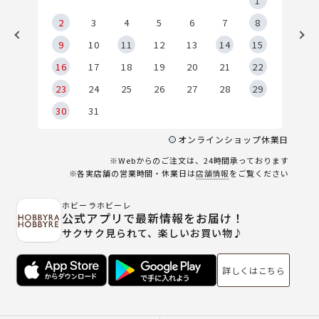
5
1
2
2
3
4
5
6
7
8
9
9
10
11
12
13
14
15
6
16
17
18
19
20
21
22
23
24
25
26
27
28
29
30
31
オンラインショップ休業日
※Webからのご注文は、24時間承っております
※各実店舗の営業時間・休業日は
店舗情報
をご覧ください
ホビーラホビーレ
公式アプリで最新情報をお届け！
サクサク見られて、楽しいお買い物♪
詳しくはこちら