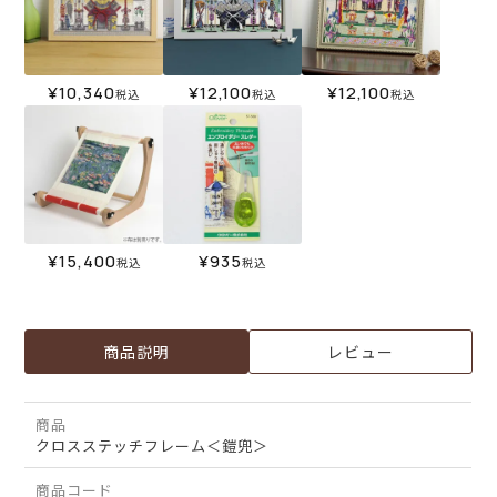
¥
10,340
¥
12,100
¥
12,100
税込
税込
税込
¥
15,400
¥
935
税込
税込
商品説明
レビュー
商品
クロスステッチフレーム＜鎧兜＞
商品コード