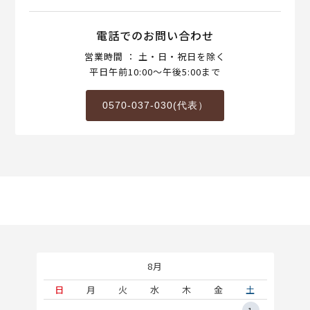
電話でのお問い合わせ
営業時間 ： 土・日・祝日を除く
平日午前10:00～午後5:00まで
0570-037-030(代表）
8月
土
日
月
火
水
木
金
土