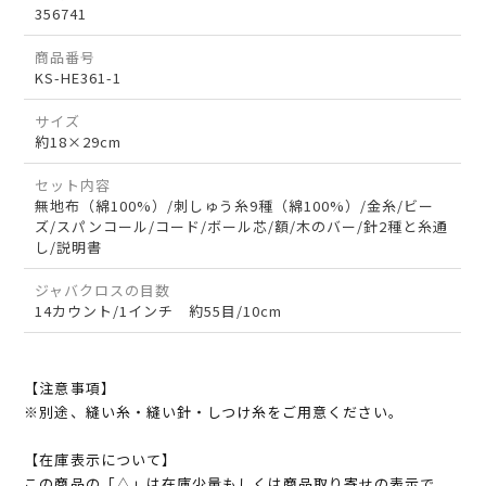
356741
商品番号
KS-HE361-1
サイズ
約18×29cm
セット内容
無地布（綿100%）/刺しゅう糸9種（綿100%）/金糸/ビー
ズ/スパンコール/コード/ボール芯/額/木のバー/針2種と糸通
し/説明書
ジャバクロスの目数
14カウント/1インチ 約55目/10cm
【注意事項】
※別途、縫い糸・縫い針・しつけ糸をご用意ください。
【在庫表示について】
この商品の「△」は在庫少量もしくは商品取り寄せの表示で