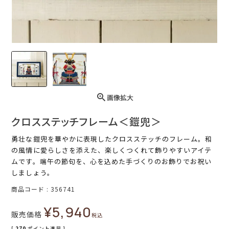
画像拡大
クロスステッチフレーム＜鎧兜＞
勇壮な鎧兜を華やかに表現したクロスステッチのフレーム。和
の風情に愛らしさを添えた、楽しくつくれて飾りやすいアイテ
ムです。端午の節句を、心を込めた手づくりのお飾りでお祝い
しましょう。
商品コード
356741
¥
5,940
販売価格
税込
[
270
ポイント進呈 ]