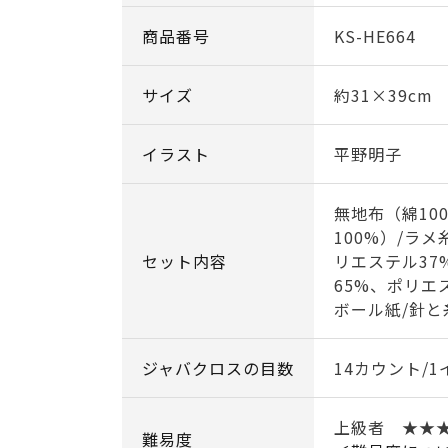
商品番号
KS-HE664
サイズ
約31×39cm
イラスト
平野明子
無地布（綿10
100%）/ラ
セット内容
リエステル37
65%、ポリエス
ボール紙/針と
ジャバクロスの目数
14カウント/1
上級者 ★★
難易度