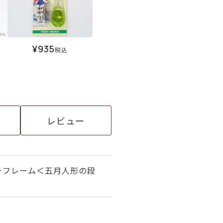
¥
935
税込
レビュー
チフレーム＜五月人形の段