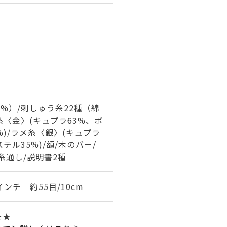
0%）/刺しゅう糸22種（綿
メ糸〈金〉(キュプラ63%、ポ
%)/ラメ糸〈銀〉(キュプラ
テル35%)/額/木のバー/
糸通し/説明書2種
インチ 約55目/10cm
★★