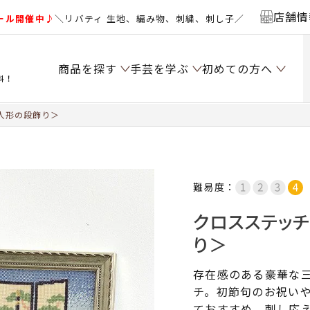
店舗情
ール開催中♪
＼リバティ 生地、編み物、刺繍、刺し子／
商品を探す
手芸を学ぶ
初めての方へ
料！
人形の段飾り＞
難易度：
クロスステッ
り＞
存在感のある豪華な
チ。初節句のお祝い
ておすすめ。刺し応