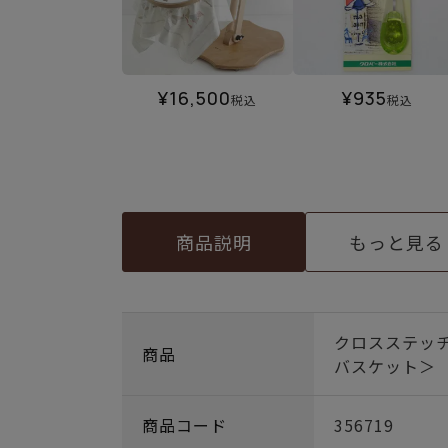
¥
16,500
¥
935
税込
税込
商品説明
もっと見る
クロスステッ
商品
バスケット＞
商品コード
356719