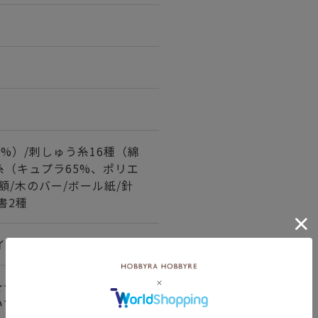
0%）/刺しゅう糸16種（綿
メ糸（キュプラ65%、ポリエ
/額/木のバー/ボール紙/針
書2種
インチ 約55目/10cm
★☆
いて＞詳しくはこちら