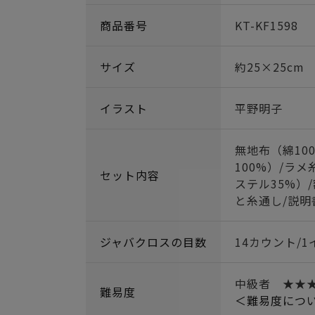
商品番号
KT-KF1598
サイズ
約25×25cm
イラスト
平野明子
無地布（綿10
100%）/ラ
セット内容
ステル35%）
と糸通し/説明
ジャバクロスの目数
14カウント/1
中級者 ★★
難易度
＜難易度につ