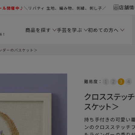
店舗情
ール開催中♪
＼リバティ 生地、編み物、刺繍、刺し子／
商品を探す
手芸を学ぶ
初めての方へ
料！
ンダーのバスケット＞
難易度：
クロスステッ
スケット＞
持ち手付きの可愛い
ンのクロスステッチ
もラベンダーの香り