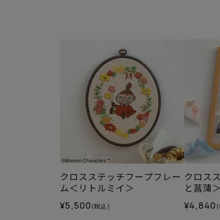
クロスステッチフープフレー
クロス
ム＜リトルミイ＞
と菖蒲
¥5,500
¥4,840
(税込)