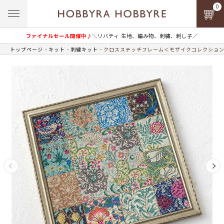
0
ファイナルセール開催中♪
＼リバティ 生地、編み物、刺繍、刺し子／
トップページ
キット
刺繍キット
クロスステッチフレーム＜モザイクコレクショ