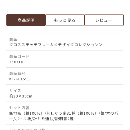
商品説明
もっと見る
レビュー
商品
クロスステッチフレーム＜モザイクコレクション＞
商品コード
356716
商品番号
KT-KF1595
サイズ
約39×39cm
セット内容
無地布（綿100%）/刺しゅう糸31種（綿100%）/額/木のバ
ー/ボール紙/針と糸通し/説明書2種