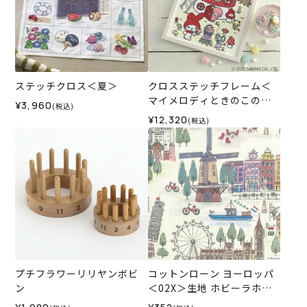
ステッチクロス＜夏＞
クロスステッチフレーム＜
マイメロディときのこの森
¥3,960
(税込)
＞
¥12,320
(税込)
プチフラワーリリヤンボビ
コットンローン ヨーロッパ
ン
＜02X＞生地 ホビーラホビ
ーレデザインコレクション