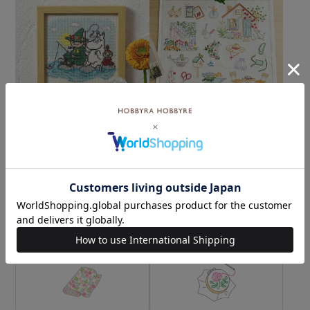
クロスステッチフレーム＜
ステッチクロス＜マイガー
ムーミンと釣り日和＞
デン＞
¥6,380
¥4,620
(税込)
(税込)
カテゴリーから探す