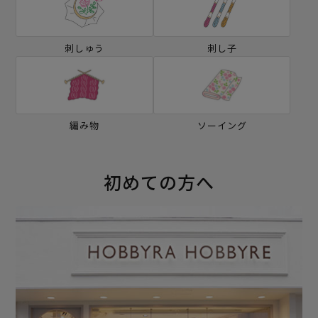
刺しゅう
刺し子
編み物
ソーイング
初めての方へ