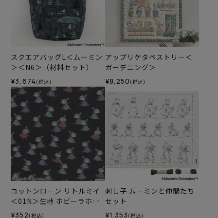
スクエアバッグL＜ムーミン
アップリケタペストリー＜
＞＜N6＞（材料セット）
ガーデニング＞
¥3,674
¥8,250
(税込)
(税込)
コットンローン リトルミイ
刺し子 ムーミンと仲間たち
＜01N＞生地 ホビーラホビ
セット
ーレデザインコレクション
¥352
¥1,353
(税込)
(税込)