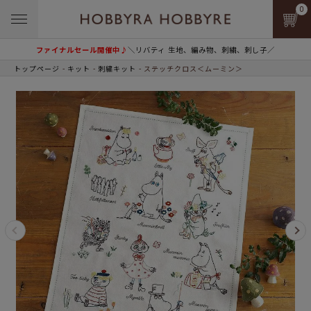
0
ファイナルセール開催中♪
＼リバティ 生地、編み物、刺繍、刺し子／
トップページ
キット
刺繍キット
ステッチクロス＜ムーミン＞