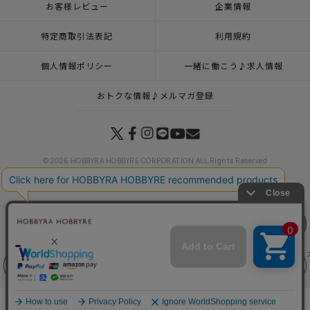
お客様レビュー
企業情報
特定商取引法表記
利用規約
個人情報ポリシー
一緒に働こう♪求人情報
おトクな情報♪メルマガ登録
© 2026 HOBBYRA HOBBYRE CORPORATION ALL Rights Reserved
リリヤン
トップページ
特集一覧
ムーミン谷の仲間たち
ステッチクロス＜ムーミン＞
フェア
トップページ
登録
ステッチクロス＜ムーミン＞
トップページ
商品
マンスリープレス5月号掲載商品
6月10日（水）発売の商品
トップページ
キット
新商品 キット一覧
ステッチクロス＜ムーミン＞
前に戻る
上に戻る
トップページ
フランス刺繍
ステッチクロス＜ムーミン＞
トップページ
キット
ステッチクロス・モチーフクロス
ステッチクロス＜ムーミン