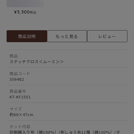
¥
3,300
税込
商品説明
もっと見る
レビュー
商品
ステッチクロス＜ムーミン＞
商品コード
356482
商品番号
KT-KF1551
サイズ
約60×47cm
セット内容
印刷線入り布（綿100%）/刺しゅう糸11種（綿100%）/タ