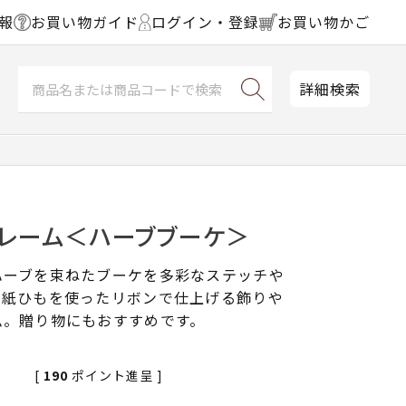
報
お買い物ガイド
ログイン・登録
お買い物かご
詳細検索
フレーム＜ハーブブーケ＞
ハーブを束ねたブーケを多彩なステッチや
、紙ひもを使ったリボンで仕上げる飾りや
ム。贈り物にもおすすめです。
[
190
ポイント進呈 ]