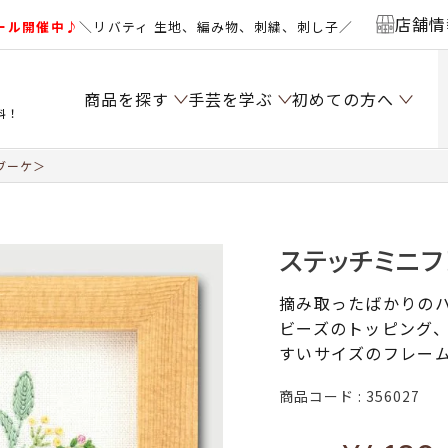
店舗情
ール開催中♪
＼リバティ 生地、編み物、刺繍、刺し子／
商品を探す
手芸を学ぶ
初めての方へ
料！
ブーケ＞
ステッチミニ
摘み取ったばかりの
ビーズのトッピング
すいサイズのフレー
商品コード
356027