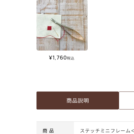
¥
1,760
税込
商品説明
商 品
ステッチミニフレーム