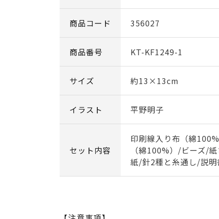
商品コード
356027
商品番号
KT-KF1249-1
サイズ
約13×13cm
イラスト
平野明子
印刷線入り布（綿100%
セット内容
（綿100%）/ビーズ/
紙/針2種と糸通し/説明
【注意事項】