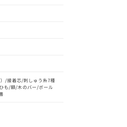
）/接着芯/刺しゅう糸7種
紙ひも/額/木のバー/ボール
書