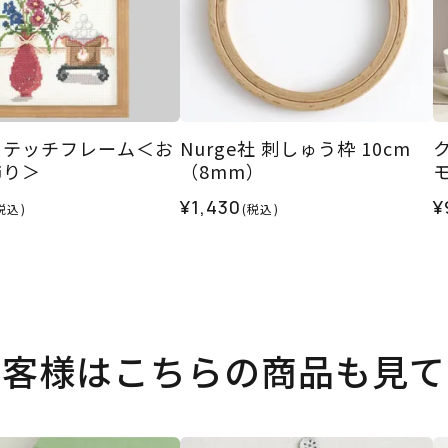
ステッチフレーム＜お
Nurge社 刺しゅう枠 10cm
飾り＞
（8mm）
¥1,430
¥
税込)
(税込)
お客様はこちらの商品も見て