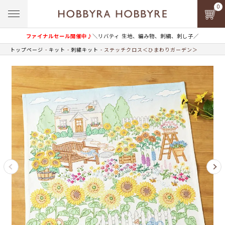
0
ファイナルセール開催中♪
＼リバティ 生地、編み物、刺繍、刺し子／
トップページ
キット
刺繍キット
ステッチクロス＜ひまわりガーデン＞