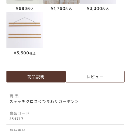
¥
693
¥
1,760
¥
3,300
税込
税込
税込
¥
3,300
税込
商品説明
レビュー
商 品
ステッチクロス＜ひまわりガーデン＞
商品コード
354717
商品番号