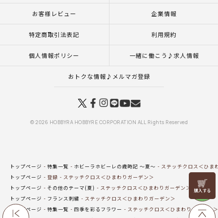
お客様レビュー
企業情報
特定商取引法表記
利用規約
個人情報ポリシー
一緒に働こう♪求人情報
おトクな情報♪メルマガ登録
© 2026 HOBBYRA HOBBYRE CORPORATION ALL Rights Reserved
トップページ
特集一覧
ホビーラホビーレの歳時記 ～夏～
ステッチクロス＜ひま
トップページ
登録
ステッチクロス＜ひまわりガーデン＞
リリヤン
トップページ
その他のテーマ(夏)
ステッチクロス＜ひまわりガーデン＞
フェア
トップページ
フランス刺繍
ステッチクロス＜ひまわりガーデン＞
トップページ
特集一覧
四季を彩るフラワー
ステッチクロス＜ひまわりガーデン