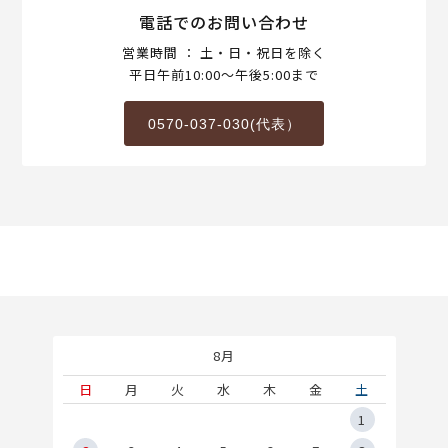
電話でのお問い合わせ
営業時間 ： 土・日・祝日を除く
平日午前10:00～午後5:00まで
0570-037-030(代表）
8月
土
日
月
火
水
木
金
土
5
1