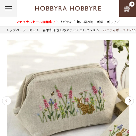
0
ファイナルセール開催中♪
＼リバティ 生地、編み物、刺繍、刺し子／
トップページ
キット
青木和子さんのステッチコレクション
バニティポーチ＜Rabb