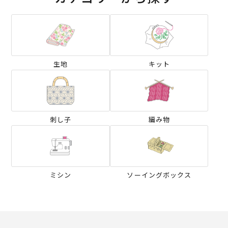
生地
キット
刺し子
編み物
ミシン
ソーイングボックス