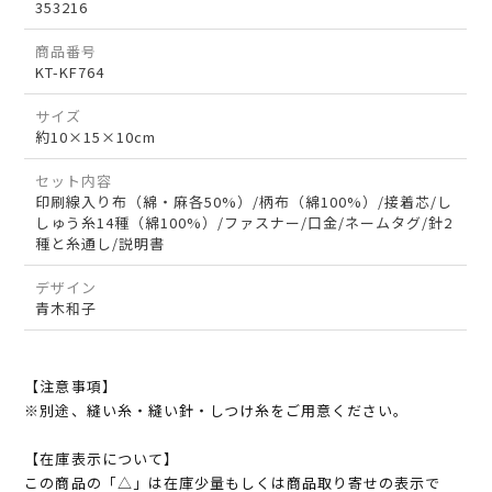
353216
商品番号
KT-KF764
サイズ
約10×15×10cm
セット内容
印刷線入り布（綿・麻各50%）/柄布（綿100%）/接着芯/し
しゅう糸14種（綿100%）/ファスナー/口金/ネームタグ/針2
種と糸通し/説明書
デザイン
青木和子
【注意事項】
※別途、縫い糸・縫い針・しつけ糸をご用意ください。
【在庫表示について】
この商品の「△」は在庫少量もしくは商品取り寄せの表示で