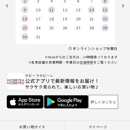
2
2
3
4
5
6
7
8
9
9
10
11
12
13
14
15
6
16
17
18
19
20
21
22
23
24
25
26
27
28
29
30
31
オンラインショップ休業日
※Webからのご注文は、24時間承っております
※各実店舗の営業時間・休業日は
店舗情報
をご覧ください
ホビーラホビーレ
公式アプリで最新情報をお届け！
サクサク見られて、楽しいお買い物♪
詳しくはこちら
お買い物ガイド
マイページ