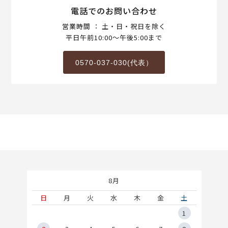
電話でのお問い合わせ
営業時間 ： 土・日・祝日を除く
平日午前10:00～午後5:00まで
0570-037-030(代表）
8月
土
日
月
火
水
木
金
土
5
1