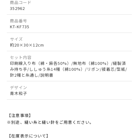
商品コード
352962
商品番号
KT-KF735
サイズ
約20×30×12cm
セット内容
印刷線入り布（綿・麻各50%）/無地布（綿100%）/縫製済
み持ち手/ししゅう糸14種（綿100%）/リボン/接着芯/型紙/
針2種と糸通し/説明書
デザイン
青木和子
【注意事項】
※別途、縫い糸と縫い針をご用意ください。
【在庫表示について】