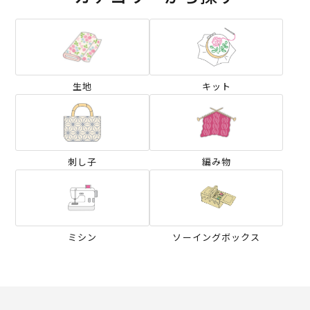
生地
キット
刺し子
編み物
ミシン
ソーイングボックス