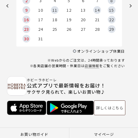
2
2
3
4
5
6
7
8
9
9
10
11
12
13
14
15
6
16
17
18
19
20
21
22
23
24
25
26
27
28
29
30
31
オンラインショップ休業日
※Webからのご注文は、24時間承っております
※各実店舗の営業時間・休業日は
店舗情報
をご覧ください
ホビーラホビーレ
公式アプリで最新情報をお届け！
サクサク見られて、楽しいお買い物♪
詳しくはこちら
お買い物ガイド
マイページ