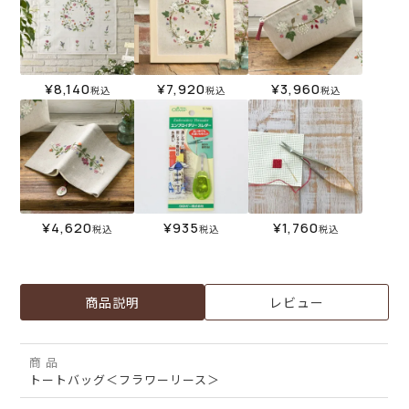
¥
8,140
¥
7,920
¥
3,960
税込
税込
税込
¥
4,620
¥
935
¥
1,760
税込
税込
税込
商品説明
レビュー
商 品
トートバッグ＜フラワーリース＞