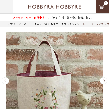
0
ファイナルセール開催中♪
＼リバティ 生地、編み物、刺繍、刺し子／
トップページ
キット
青木和子さんのステッチコレクション
トートバッグ＜フラワ