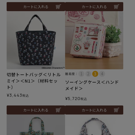
カートに入れる
カートに入れる
切替トートバッグ＜リトル
難易度：
ミイ＞＜N1＞（材料セッ
ソーイングケース＜ハンド
ト）
メイド＞
¥
3,443
税込
¥
5,720
税込
カートに入れる
カートに入れる