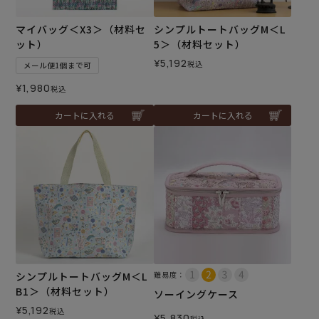
マイバッグ＜X3＞（材料セ
シンプルトートバッグM＜L
ット）
5＞（材料セット）
¥
5,192
税込
メール便1個まで可
¥
1,980
税込
カートに入れる
カートに入れる
シンプルトートバッグM＜L
難易度：
B1＞（材料セット）
ソーイングケース
¥
5,192
税込
¥
5,830
税込