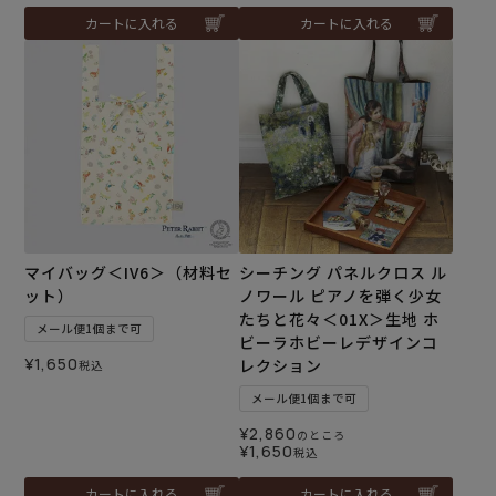
カートに入れる
カートに入れる
マイバッグ＜IV6＞（材料セ
シーチング パネルクロス ル
ット）
ノワール ピアノを弾く少女
たちと花々＜01X＞生地 ホ
メール便1個まで可
ビーラホビーレデザインコ
¥
1,650
レクション
税込
メール便1個まで可
¥
2,860
のところ
¥
1,650
税込
カートに入れる
カートに入れる