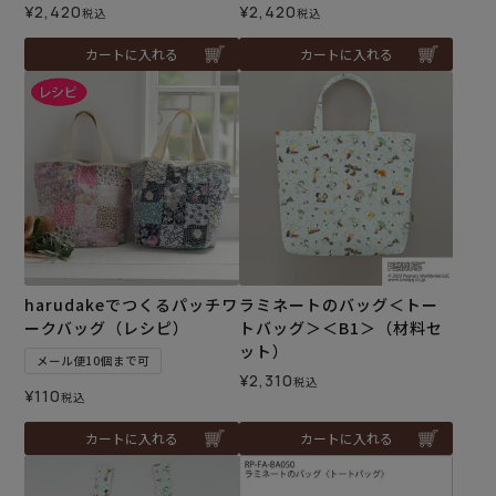
¥
2,420
¥
2,420
税込
税込
カートに入れる
カートに入れる
harudakeでつくるパッチワ
ラミネートのバッグ＜トー
ークバッグ（レシピ）
トバッグ＞＜B1＞（材料セ
ット）
メール便10個まで可
¥
2,310
税込
¥
110
税込
カートに入れる
カートに入れる