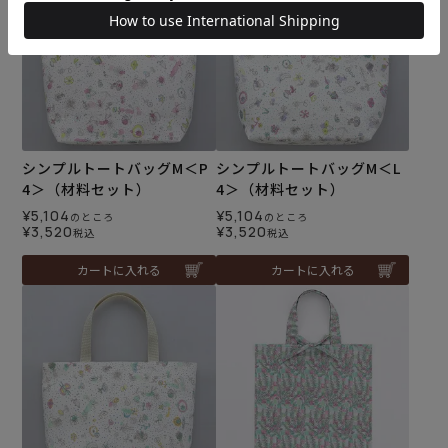
シンプルトートバッグM＜P
シンプルトートバッグM＜L
4＞（材料セット）
4＞（材料セット）
¥
5,104
¥
5,104
のところ
のところ
¥
3,520
¥
3,520
税込
税込
カートに入れる
カートに入れる