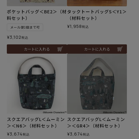
ポケットバッグ＜BE2＞（材
タックトートバッグS＜Y1＞
料セット）
（材料セット）
¥
1,958
税込
メール便1個まで可
¥
3,102
税込
カートに入れる
カートに入れる
スクエアバッグL＜ムーミン
スクエアバッグL＜ムーミン
＞＜N6＞（材料セット）
＞＜GR4＞（材料セット）
¥
3,674
¥
3,674
税込
税込