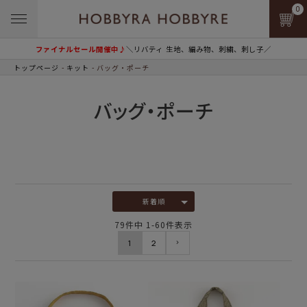
0
ファイナルセール開催中♪
＼リバティ 生地、編み物、刺繍、刺し子／
トップページ
キット
バッグ・ポーチ
バッグ・ポーチ
新着順
79
件中
1
-
60
件表示
1
2