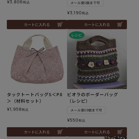
¥
3,806
税込
メール便1個まで可
¥
3,190
税込
カートに入れる
カートに入れる
タックトートバッグS＜P8
ビオラのボーダーバッグ
＞（材料セット）
（レシピ）
¥
1,958
税込
メール便10個まで可
¥
550
税込
カートに入れる
カートに入れる