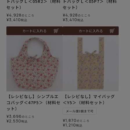
トバッグＬ＜05R2＞（材料
トバッグＬ＜05P7＞（材料
セット）
セット）
¥
4,928
¥
4,928
のところ
のところ
¥
3,410
¥
3,410
税込
税込
カートに入れる
カートに入れる
【レシピなし】シンプルエ
【レシピなし】マイバッグ
コバッグ＜47P5＞（材料セ
＜Y5＞（材料セット）
ット）
メール便1個まで可
¥
3,696
のところ
¥
1,870
¥
2,530
のところ
税込
¥
1,210
税込