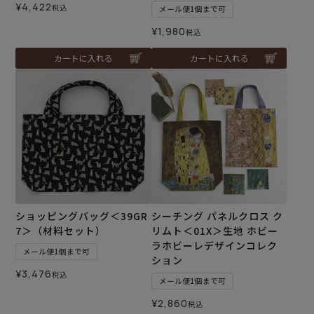
¥
4,422
税込
メール便1個まで可
¥
1,980
税込
カートに入れる
カートに入れる
ショッピングバッグ＜39GR
シーチング パネルクロス ク
7＞（材料セット）
リムト＜01X＞生地 ホビー
ラホビーレデザインコレク
メール便1個まで可
ション
¥
3,476
税込
メール便1個まで可
¥
2,860
税込