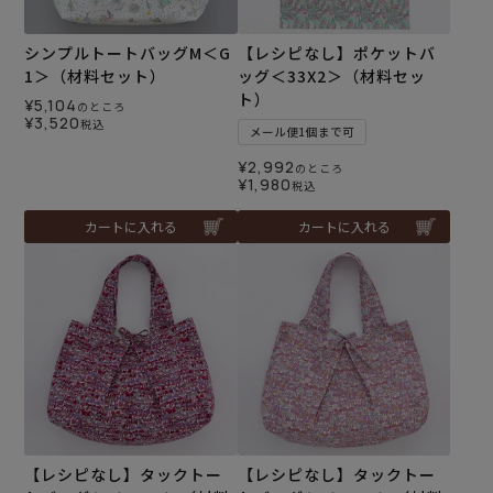
シンプルトートバッグM＜G
【レシピなし】ポケットバ
1＞（材料セット）
ッグ＜33X2＞（材料セッ
ト）
¥
5,104
のところ
¥
3,520
税込
メール便1個まで可
¥
2,992
のところ
¥
1,980
税込
カートに入れる
カートに入れる
【レシピなし】タックトー
【レシピなし】タックトー