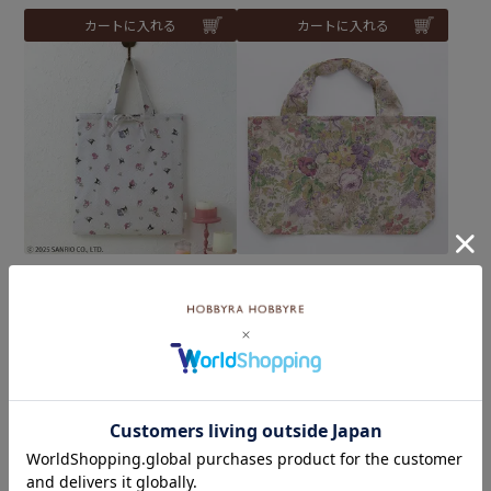
カートに入れる
カートに入れる
ポケットバッグ＜マイメロ
ショッピングバッグ＜X5＞
ディ＆クロミ＞＜33GR7＞
（材料セット）
（材料セット）
メール便1個まで可
メール便1個まで可
¥
3,476
税込
¥
2,574
税込
カートに入れる
カートに入れる