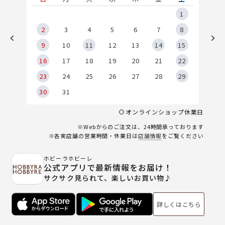
5
1
2
2
3
4
5
6
7
8
9
9
10
11
12
13
14
15
6
16
17
18
19
20
21
22
23
24
25
26
27
28
29
30
31
オンラインショップ休業日
※Webからのご注文は、24時間承っております
※各実店舗の営業時間・休業日は
店舗情報
をご覧ください
ホビーラホビーレ
公式アプリで最新情報をお届け！
サクサク見られて、楽しいお買い物♪
詳しくはこちら