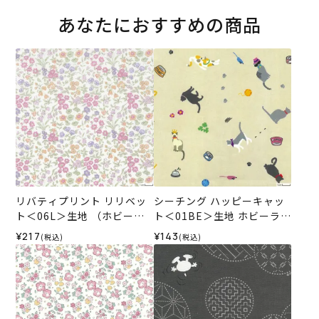
あなたにおすすめの商品
リバティプリント リリベッ
シーチング ハッピーキャッ
ト＜06L＞生地 （ホビーラ
ト＜01BE＞生地 ホビーラホ
ホビーレオリジナル）2024
ビーレデザインコレクショ
¥217
¥143
(税込)
(税込)
SS
ン