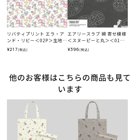
リバティプリント エラ・ア
エアリースラブ 綿 寄せ模様
ンド・リビー＜02P＞生地
＜スヌーピーと丸＞＜01GR
（ホビーラホビーレオリジ
＞生地 ホビーラホビーレデ
¥217
¥396
(税込)
(税込)
ナル）2024SS
ザインコレクション
他のお客様はこちらの商品も見て
います