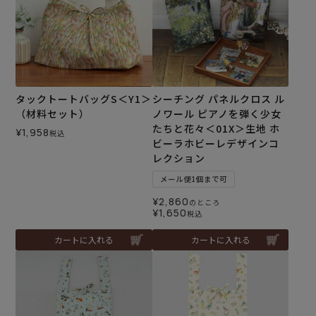
タックトートバッグS＜Y1＞
シーチング パネルクロス ル
（材料セット）
ノワール ピアノを弾く少女
たちと花々＜01X＞生地 ホ
¥
1,958
税込
ビーラホビーレデザインコ
レクション
メール便1個まで可
¥
2,860
のところ
¥
1,650
税込
カートに入れる
カートに入れる