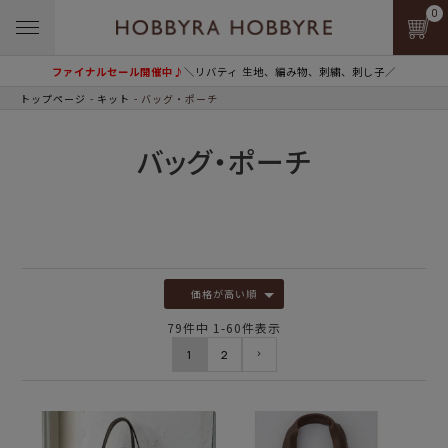
0
ファイナルセール開催中♪
＼リバティ 生地、編み物、刺繍、刺し子／
トップページ
キット
バッグ・ポーチ
バッグ・ポーチ
価格が高い順
79
件中
1
-
60
件表示
1
2