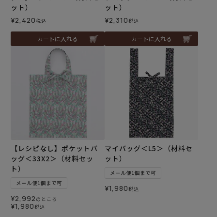
ット）
ット）
¥
2,420
¥
2,310
税込
税込
カートに入れる
カートに入れる
【レシピなし】ポケットバ
マイバッグ＜L5＞（材料セ
ッグ＜33X2＞（材料セッ
ット）
ト）
メール便1個まで可
メール便1個まで可
¥
1,980
税込
¥
2,992
のところ
¥
1,980
税込