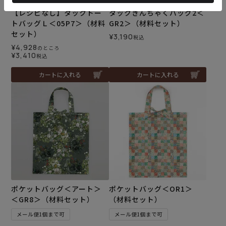
【レシピなし】タックトー
タックきんちゃくバッグ2＜
トバッグＬ＜05P7＞（材料
GR2＞（材料セット）
セット）
¥
3,190
税込
¥
4,928
のところ
¥
3,410
税込
カートに入れる
カートに入れる
ポケットバッグ＜アート＞
ポケットバッグ＜OR1＞
＜GR8＞（材料セット）
（材料セット）
メール便1個まで可
メール便1個まで可