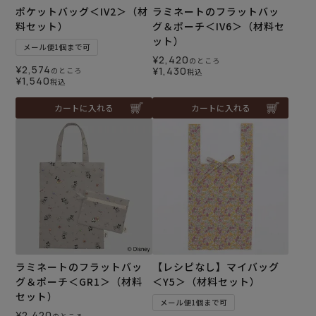
ポケットバッグ＜IV2＞（材
ラミネートのフラットバッ
料セット）
グ＆ポーチ＜IV6＞（材料セ
ット）
メール便1個まで可
¥
2,420
のところ
¥
2,574
¥
1,430
のところ
税込
¥
1,540
税込
カートに入れる
カートに入れる
ラミネートのフラットバッ
【レシピなし】マイバッグ
グ＆ポーチ＜GR1＞（材料
＜Y5＞（材料セット）
セット）
メール便1個まで可
¥
2,420
のところ