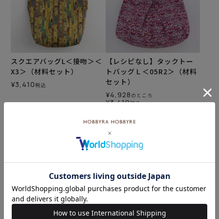
スクエアバッグL＜接吻＞＜
【レシピなし】タックトー
X3＞（材料セット）
トバッグＬ＜05R2＞（材料
セット）
¥
3,410
税込
¥
4,928
のところ
¥
3,410
税込
カートに入れる
カートに入れる