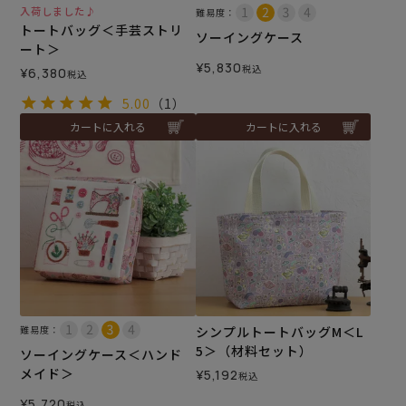
入荷しました♪
難易度：
トートバッグ＜手芸ストリ
ソーイングケース
ート＞
¥
5,830
税込
¥
6,380
税込
5.00
（1）
カートに入れる
カートに入れる
難易度：
シンプルトートバッグM＜L
5＞（材料セット）
ソーイングケース＜ハンド
メイド＞
¥
5,192
税込
¥
5,720
税込