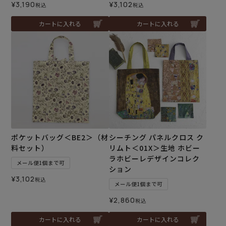
¥
3,190
¥
3,102
税込
税込
カートに入れる
カートに入れる
ポケットバッグ＜BE2＞（材
シーチング パネルクロス ク
料セット）
リムト＜01X＞生地 ホビー
ラホビーレデザインコレク
メール便1個まで可
ション
¥
3,102
税込
メール便1個まで可
¥
2,860
税込
カートに入れる
カートに入れる