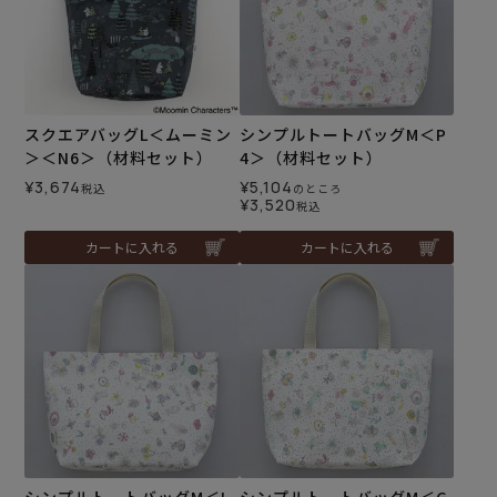
スクエアバッグL＜ムーミン
シンプルトートバッグM＜P
＞＜N6＞（材料セット）
4＞（材料セット）
¥
3,674
¥
5,104
税込
のところ
¥
3,520
税込
カートに入れる
カートに入れる