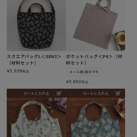
スクエアバッグL＜08N3＞
ポケットバッグ＜P6＞（材
（材料セット）
料セット）
¥
3,938
税込
メール便1個まで可
¥
3,850
税込
カートに入れる
カートに入れる