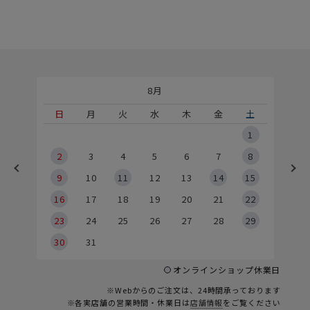
8月
土
日
月
火
水
木
金
土
5
1
2
2
3
4
5
6
7
8
9
9
10
11
12
13
14
15
6
16
17
18
19
20
21
22
23
24
25
26
27
28
29
30
31
オンラインショップ休業日
※Webからのご注文は、24時間承っております
※各実店舗の営業時間・休業日は
店舗情報
をご覧ください