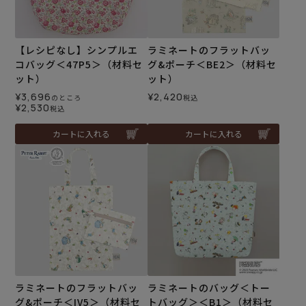
【レシピなし】シンプルエ
ラミネートのフラットバッ
コバッグ＜47P5＞（材料セ
グ&ポーチ＜BE2＞（材料セ
ット）
ット）
¥
3,696
¥
2,420
のところ
税込
¥
2,530
税込
カートに入れる
カートに入れる
ラミネートのフラットバッ
ラミネートのバッグ＜トー
グ&ポーチ＜IV5＞（材料セ
トバッグ＞＜B1＞（材料セ