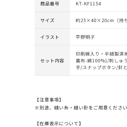
商品番号
KT-KF1154
サイズ
約25×40×20cm（
イラスト
平野明子
印刷線入り・半縫製済本体
セット内容
裏布-綿100%)/刺しゅ
手/スナップボタン/針
【注意事項】
※別途、縫い糸・縫い針をご用意くださ
【在庫表示について】