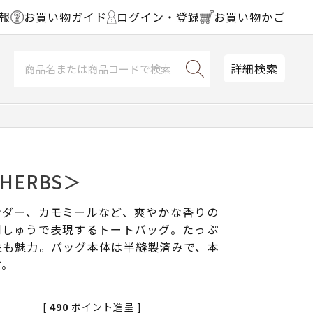
報
お買い物ガイド
ログイン・登録
お買い物かご
詳細検索
HERBS＞
ンダー、カモミールなど、爽やかな香りの
刺しゅうで表現するトートバッグ。たっぷ
性も魅力。バッグ本体は半縫製済みで、本
す。
[
490
ポイント進呈 ]