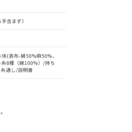
持ち手含まず）
(表布-綿50%麻50%、
う糸8種（綿100%）/持ち
と糸通し/説明書
い。