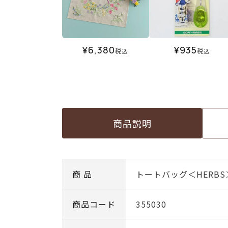
¥
6,380
¥
935
税込
税込
商品説明
商 品
トートバッグ＜HERBS
商品コード
355030