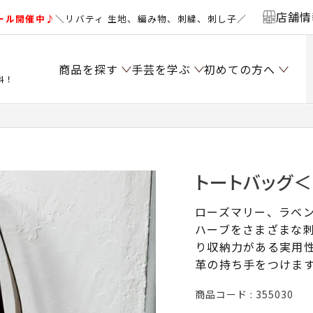
店舗情
ール開催中♪
＼リバティ 生地、編み物、刺繍、刺し子／
商品を探す
手芸を学ぶ
初めての方へ
料！
トートバッグ＜
ローズマリー、ラベ
ハーブをさまざまな
り収納力がある実用
革の持ち手をつけま
商品コード
355030