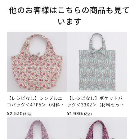
他のお客様はこちらの商品も見て
います
【レシピなし】シンプルエ
【レシピなし】ポケットバ
コバッグ＜47P5＞（材料セ
ッグ＜33X2＞（材料セッ
ット）
ト）
¥2,530
¥1,980
(税込)
(税込)