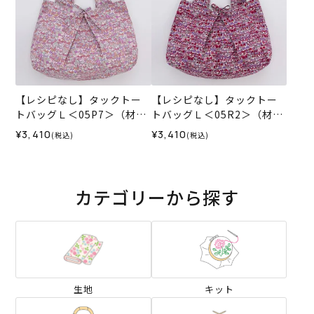
【レシピなし】タックトー
【レシピなし】タックトー
トバッグＬ＜05P7＞（材料
トバッグＬ＜05R2＞（材料
セット）
セット）
¥3,410
¥3,410
(税込)
(税込)
カテゴリーから探す
生地
キット