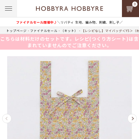
0
ファイナルセール開催中♪
＼リバティ 生地、編み物、刺繍、刺し子／
トップページ
ファイナルセール
（キット）
【レシピなし】マイバッグ＜Y5＞（
こちらは材料だけのセットです。レシピ(つくり方シート)は含
まれていませんのでご注意ください。