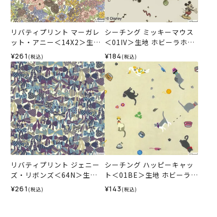
リバティプリント マーガレ
シーチング ミッキーマウス
ット・アニー＜14X2＞生地
＜01IV＞生地 ホビーラホビ
★復刻色 （ホビーラホビー
ーレデザインコレクション
¥261
¥184
(税込)
(税込)
レオリジナル）2025SS
リバティプリント ジェニー
シーチング ハッピーキャッ
ズ・リボンズ＜64N＞生地
ト＜01BE＞生地 ホビーラホ
（ホビーラホビーレオリジ
ビーレデザインコレクショ
¥261
¥143
(税込)
(税込)
ナル）2025SS
ン