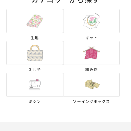
生地
キット
刺し子
編み物
ミシン
ソーイングボックス