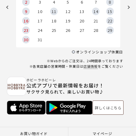
2
2
3
4
5
6
7
8
9
9
10
11
12
13
14
15
6
16
17
18
19
20
21
22
23
24
25
26
27
28
29
30
31
オンラインショップ休業日
※Webからのご注文は、24時間承っております
※各実店舗の営業時間・休業日は
店舗情報
をご覧ください
ホビーラホビーレ
公式アプリで最新情報をお届け！
サクサク見られて、楽しいお買い物♪
詳しくはこちら
お買い物ガイド
マイページ