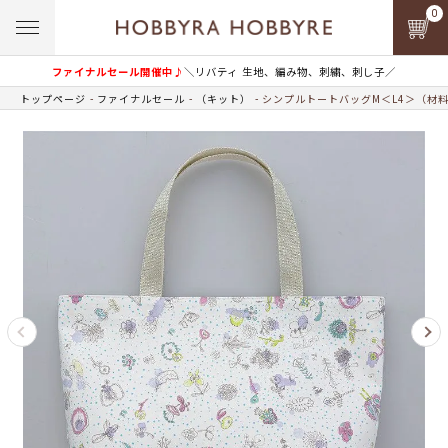
0
ファイナルセール開催中♪
＼リバティ 生地、編み物、刺繍、刺し子／
トップページ
ファイナルセール
（キット）
シンプルトートバッグM＜L4＞（材