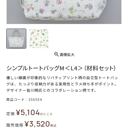
画像拡大
シンプルトートバッグM＜L4＞（材料セット）
優しい線画が印象的なリバティプリント柄の自立型トートバッ
グは、たっぷり収納力がある実用性とラメ持ち手がポイント。
デザイナー皆川明氏とのコラボレーション柄です。
商品コード
356504
¥
5,104
定価
のところ
¥
3,520
販売価格
税込