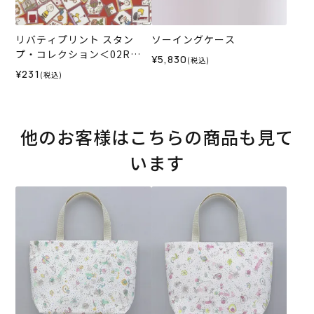
リバティプリント スタン
ソーイングケース
プ・コレクション＜02R＞
¥5,830
(税込)
生地 （ホビーラホビーレオ
¥231
(税込)
リジナルカラー）2024SS
他のお客様はこちらの商品も見て
います