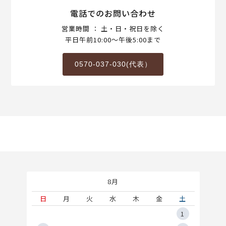
電話でのお問い合わせ
営業時間 ： 土・日・祝日を除く
平日午前10:00～午後5:00まで
0570-037-030(代表）
8月
土
日
月
火
水
木
金
土
5
1