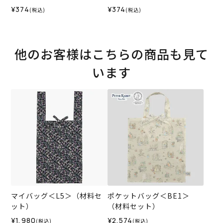
オリジナル）2026SS
（ホビーラホビーレオリジ
¥374
¥374
(税込)
(税込)
ナル）2026SS
他のお客様はこちらの商品も見て
います
マイバッグ＜L5＞（材料セ
ポケットバッグ＜BE1＞
ット）
（材料セット）
¥1,980
¥2,574
(税込)
(税込)