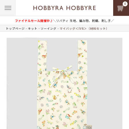
0
ファイナルセール開催中♪
＼リバティ 生地、編み物、刺繍、刺し子／
トップページ
キット
ソーイング
マイバッグ＜IV6＞（材料セット）