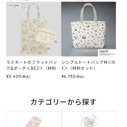
ラミネートのフラットバッ
シンプルトートバッグM＜IV
グ&ポーチ＜BE2＞（材料セ
3＞（材料セット）
ット）
¥2,420
¥4,752
(税込)
(税込)
カテゴリーから探す