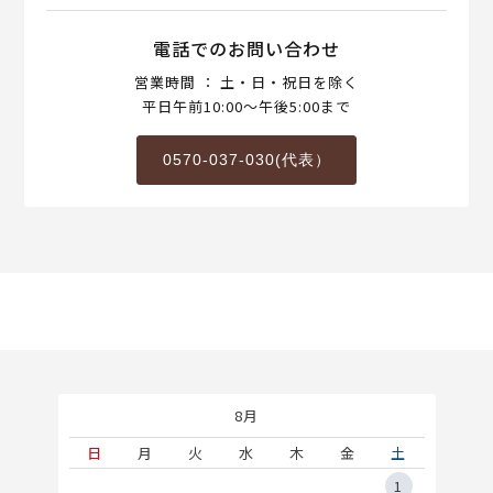
電話でのお問い合わせ
営業時間 ： 土・日・祝日を除く
平日午前10:00～午後5:00まで
0570-037-030(代表）
8月
土
日
月
火
水
木
金
土
5
1