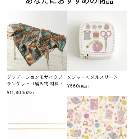
あなたにおすすめの商品
グラデーションモザイクブ
メジャー＜メルスリー＞
ランケット（編み物 材料セ
¥660
(税込)
ット）
¥11,803
(税込)