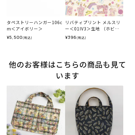
タペストリーハンガー106c
リバティプリント メルスリ
m＜アイボリー＞
ー＜01IV3＞生地 （ホビー
ラホビーレオリジナル）202
¥5,500
¥396
(税込)
(税込)
6SS★復刻色
他のお客様はこちらの商品も見て
います