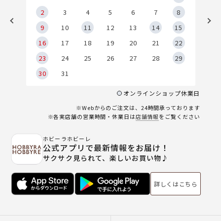
2
2
3
4
5
6
7
8
9
9
10
11
12
13
14
15
6
16
17
18
19
20
21
22
23
24
25
26
27
28
29
30
31
オンラインショップ休業日
※Webからのご注文は、24時間承っております
※各実店舗の営業時間・休業日は
店舗情報
をご覧ください
ホビーラホビーレ
公式アプリで最新情報をお届け！
サクサク見られて、楽しいお買い物♪
詳しくはこちら