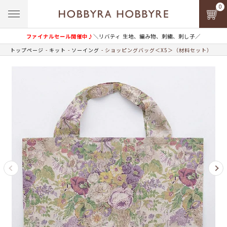
0
ファイナルセール開催中♪
＼リバティ 生地、編み物、刺繍、刺し子／
トップページ
キット
ソーイング
ショッピングバッグ＜X5＞（材料セット）