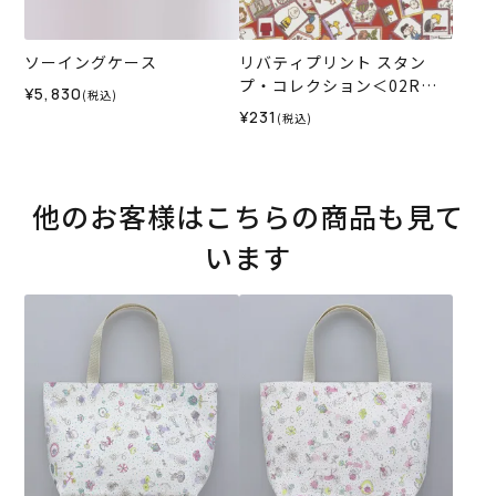
ソーイングケース
リバティプリント スタン
プ・コレクション＜02R＞
¥5,830
(税込)
生地 （ホビーラホビーレオ
¥231
(税込)
リジナルカラー）2024SS
他のお客様はこちらの商品も見て
います