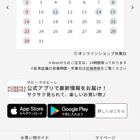
2
2
3
4
5
6
7
8
9
9
10
11
12
13
14
15
6
16
17
18
19
20
21
22
23
24
25
26
27
28
29
30
31
オンラインショップ休業日
※Webからのご注文は、24時間承っております
※各実店舗の営業時間・休業日は
店舗情報
をご覧ください
ホビーラホビーレ
公式アプリで最新情報をお届け！
サクサク見られて、楽しいお買い物♪
詳しくはこちら
お買い物ガイド
マイページ