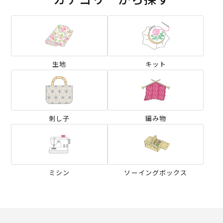
生地
キット
刺し子
編み物
ミシン
ソーイングボックス