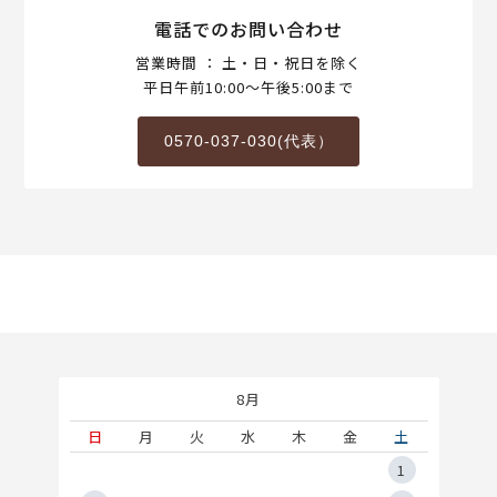
電話でのお問い合わせ
営業時間 ： 土・日・祝日を除く
平日午前10:00～午後5:00まで
0570-037-030(代表）
8月
土
日
月
火
水
木
金
土
5
1