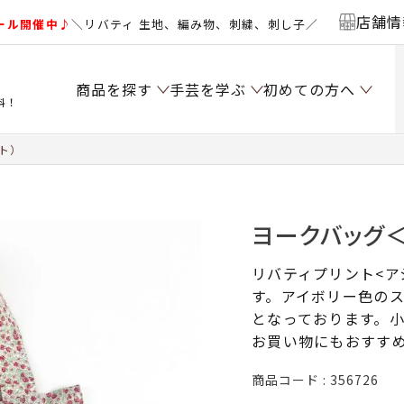
店舗情
ール開催中♪
＼リバティ 生地、編み物、刺繍、刺し子／
商品を探す
手芸を学ぶ
初めての方へ
料！
ト）
ヨークバッグ＜
リバティプリント<ア
す。アイボリー色の
となっております。
お買い物にもおすす
商品コード
356726