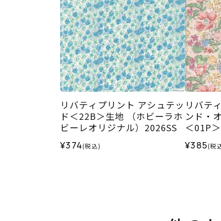
リバティプリント アシュテッ
リバティ
ド＜22B＞生地 （ホビーラホ
ンド・
ビーレオリジナル）2026SS
＜01P
ーレオリ
¥374
¥385
(税込)
(税