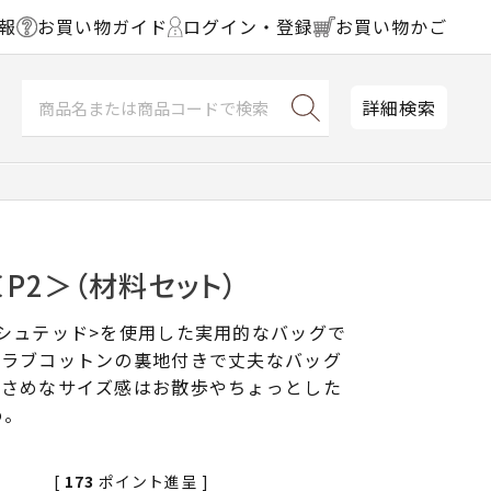
報
お買い物ガイド
ログイン・登録
お買い物かご
詳細検索
P2＞（材料セット）
シュテッド>を使用した実用的なバッグで
スラブコットンの裏地付きで丈夫なバッグ
小さめなサイズ感はお散歩やちょっとした
め。
[
173
ポイント進呈 ]