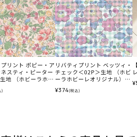
プリント ポピー・ア
リバティプリント ベッツィ・
オネスティ・ピーター
チェック＜02P＞生地 （ホビ
＞生地 （ホビーラホビ
ーラホビーレオリジナル）20
¥
ジナル）2026SS
26ES
¥374
込)
(税込)