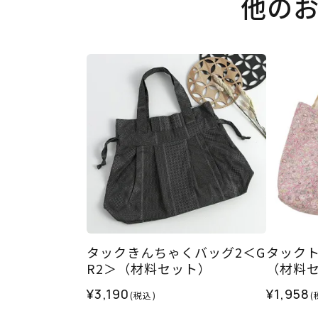
他の
タックきんちゃくバッグ2＜G
タックト
R2＞（材料セット）
（材料
¥3,190
¥1,958
(税込)
(