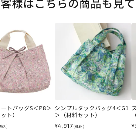
お客様はこちらの商品も見て
ートバッグS＜P8＞
シンプルタックバッグ4＜G1
セット）
＞（材料セット）
¥4,917
¥
税込)
(税込)