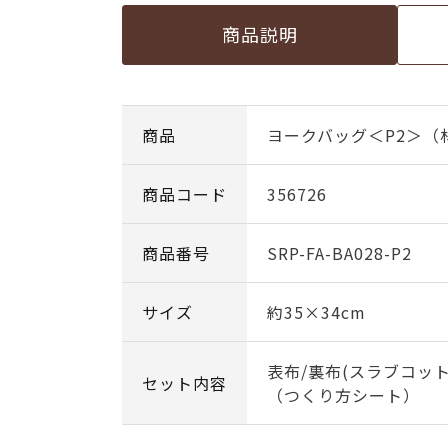
商品説明
商品
ヨークバッグ＜P2＞（
商品コード
356726
商品番号
SRP-FA-BA028-P2
サイズ
約35×34cm
表布/裏布(スラブコッ
セット内容
（つくり方シート）