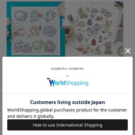
【8/10予約】ステッチクロ
【8/10予約】ステッチクロ
ス＜フラワーティーカップ
ス＜ティータイム＞
＞
¥4,620
¥6,710
(税込)
(税込)
カテゴリーから探す