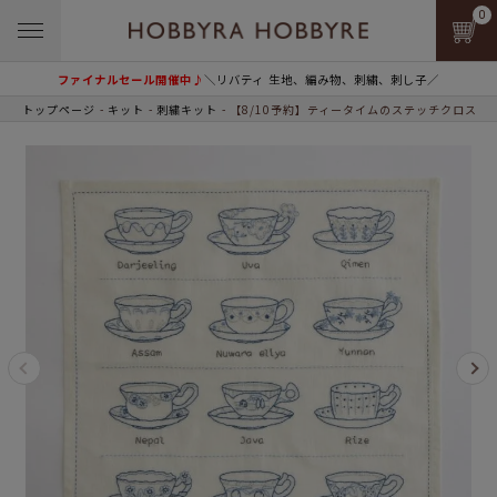
0
ファイナルセール開催中♪
＼リバティ 生地、編み物、刺繍、刺し子／
トップページ
キット
刺繍キット
【8/10予約】ティータイムのステッチクロス