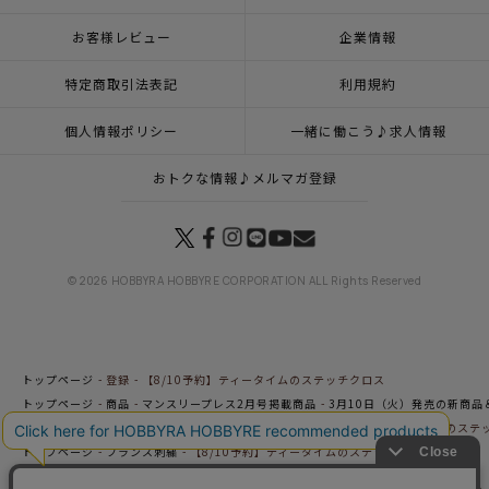
お客様レビュー
企業情報
特定商取引法表記
利用規約
個人情報ポリシー
一緒に働こう♪求人情報
おトクな情報♪メルマガ登録
© 2026 HOBBYRA HOBBYRE CORPORATION ALL Rights Reserved
トップページ
登録
【8/10予約】ティータイムのステッチクロス
トップページ
商品
マンスリープレス2月号掲載商品
3月10日（火）発売の新商品
トップページ
カテゴリー
ロンドンを愉しもう
【8/10予約】ティータイムのステ
トップページ
フランス刺繍
【8/10予約】ティータイムのステッチクロス
トップページ
キット
手作りキット
【8/10予約】ティータイムのステッチクロス