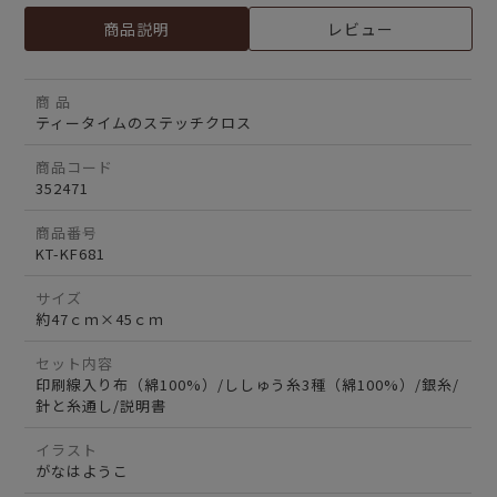
商品説明
レビュー
商 品
ティータイムのステッチクロス
商品コード
352471
商品番号
KT-KF681
サイズ
約47ｃｍ×45ｃｍ
セット内容
印刷線入り布（綿100%）/ししゅう糸3種（綿100%）/銀糸/
針と糸通し/説明書
イラスト
がなはようこ