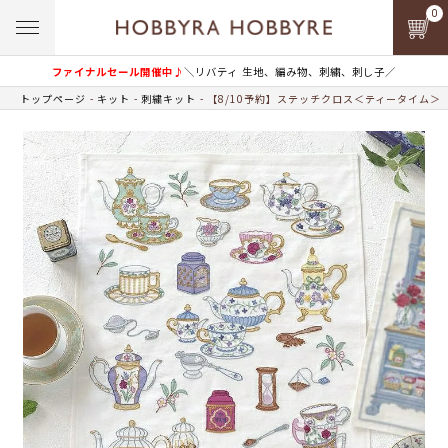
0
ファイナルセール開催中♪
＼リバティ 生地、編み物、刺繍、刺し子／
トップページ
キット
刺繍キット
【8/10予約】ステッチクロス＜ティータイム＞