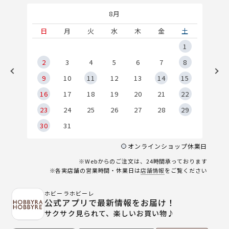
8月
土
日
月
火
水
木
金
土
5
1
2
2
3
4
5
6
7
8
9
9
10
11
12
13
14
15
6
16
17
18
19
20
21
22
23
24
25
26
27
28
29
30
31
オンラインショップ休業日
※Webからのご注文は、24時間承っております
※各実店舗の営業時間・休業日は
店舗情報
をご覧ください
ホビーラホビーレ
公式アプリで最新情報をお届け！
サクサク見られて、楽しいお買い物♪