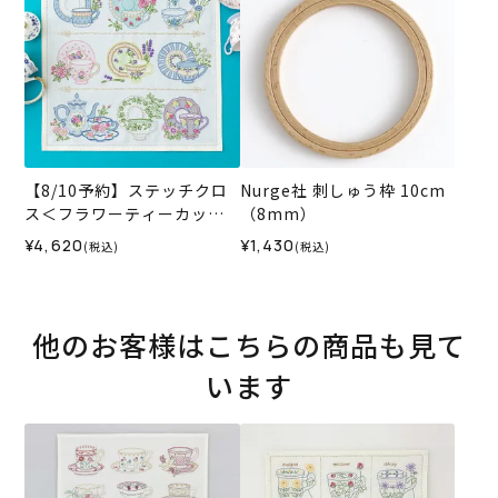
【8/10予約】ステッチクロ
Nurge社 刺しゅう枠 10cm
ス＜フラワーティーカップ
（8mm）
＞
¥4,620
¥1,430
(税込)
(税込)
他のお客様はこちらの商品も見て
います