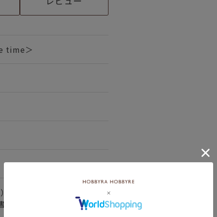
レビュー
 time＞
）/刺しゅう糸16種（綿10
書2種