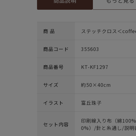
商品説明
もっと見る
商 品
ステッチクロス＜coffee
商品コード
355603
商品番号
KT-KF1297
サイズ
約50×40cm
イラスト
富丘珠子
印刷線入り布（綿100%
セット内容
0%）/針と糸通し/説明