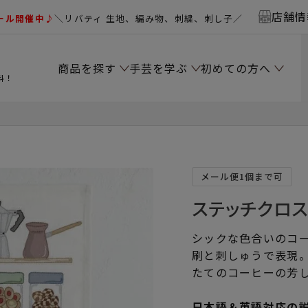
店舗情
ール開催中♪
＼リバティ 生地、編み物、刺繍、刺し子／
商品を探す
手芸を学ぶ
初めての方へ
料！
＞
メール便1個まで可
ステッチクロス＜
シックな色合いのコ
刷と刺しゅうで表現
たてのコーヒーの芳
日本語＆英語対応の