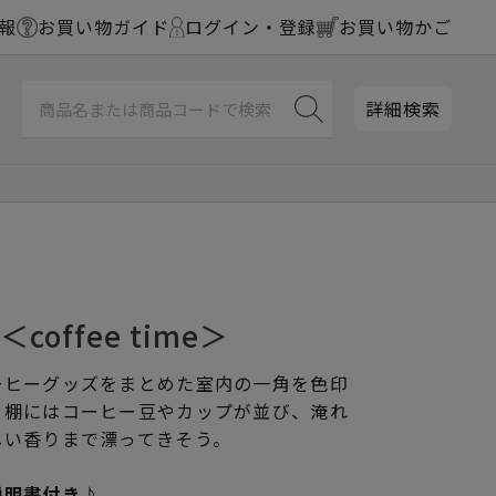
報
お買い物ガイド
ログイン・登録
お買い物かご
詳細検索
coffee time＞
ーヒーグッズをまとめた室内の一角を色印
。棚にはコーヒー豆やカップが並び、淹れ
しい香りまで漂ってきそう。
説明書付き♪