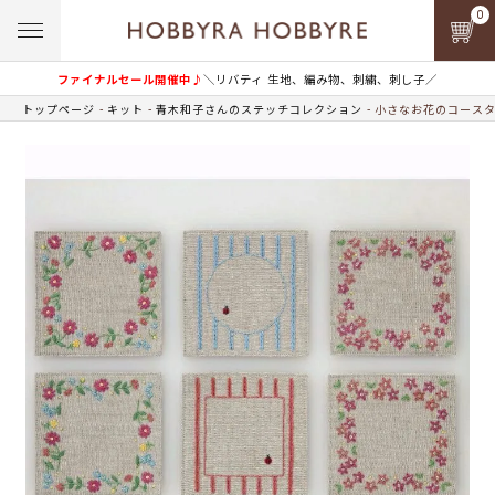
0
ファイナルセール開催中♪
＼リバティ 生地、編み物、刺繍、刺し子／
トップページ
キット
青木和子さんのステッチコレクション
小さなお花のコース