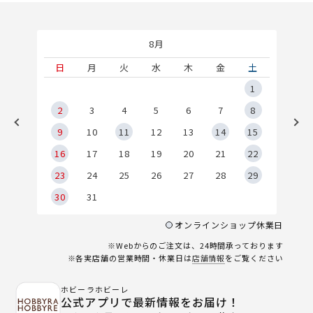
8月
土
日
月
火
水
木
金
土
5
1
2
2
3
4
5
6
7
8
9
9
10
11
12
13
14
15
6
16
17
18
19
20
21
22
23
24
25
26
27
28
29
30
31
オンラインショップ休業日
※Webからのご注文は、24時間承っております
※各実店舗の営業時間・休業日は
店舗情報
をご覧ください
ホビーラホビーレ
公式アプリで最新情報をお届け！