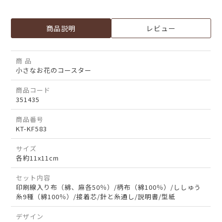
商品説明
レビュー
商 品
小さなお花のコースター
商品コード
351435
商品番号
KT-KF583
サイズ
各約11x11cm
セット内容
印刷線入り布（綿、麻各50％）/柄布（綿100％）/ししゅう
糸9種（綿100％）/接着芯/針と糸通し/説明書/型紙
デザイン