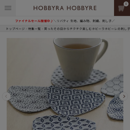
0
ファイナルセール開催中♪
＼リバティ 生地、編み物、刺繍、刺し子／
トップページ
特集一覧
買ったその日からチクチク楽しむホビーラホビーレの刺し