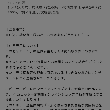
セット内容
印刷線入り布、無地布（綿100%）/接着芯/刺し子糸2種（綿
100%）/針と糸通し/説明書/型紙
【注意事項】
※別途、縫い糸・縫い針・しつけ糸をご用意ください。
【在庫表示について】
この商品の「△」は在庫少量もしくは商品取り寄せの表示で
す。
商品取り寄せに1～2週間ほどお時間をいただく場合がございま
すので予めご了承ください。
また、売り切れ等の理由で商品をお届けできない場合は、別途
メールにてご連絡させていただきます。
ホビーラホビーレオンラインショップでは、新発売の商品に限
り、 発売日から一定期間オンラインショップ単独の在庫にてご
提供いたしております。
そのため、
一度在庫切れ「×」と表示された商品が実店舗と在