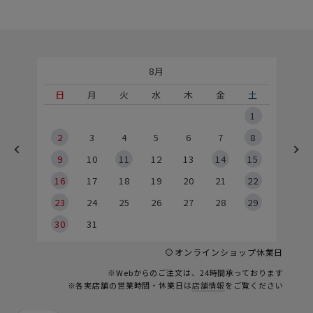
8月
土
日
月
火
水
木
金
土
5
1
2
2
3
4
5
6
7
8
9
9
10
11
12
13
14
15
6
16
17
18
19
20
21
22
23
24
25
26
27
28
29
30
31
オンラインショップ休業日
※Webからのご注文は、24時間承っております
※各実店舗の営業時間・休業日は
店舗情報
をご覧ください