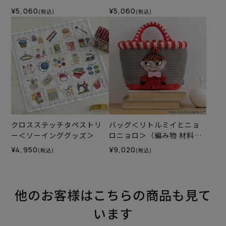
¥5,060
¥5,060
(税込)
(税込)
クロスステッチタペストリ
バッグ＜リトルミイとニョ
ー＜ソーインググッズ＞
ロニョロ＞（編み物 材料セ
ット）
¥4,950
¥9,020
(税込)
(税込)
他のお客様はこちらの商品も見て
います