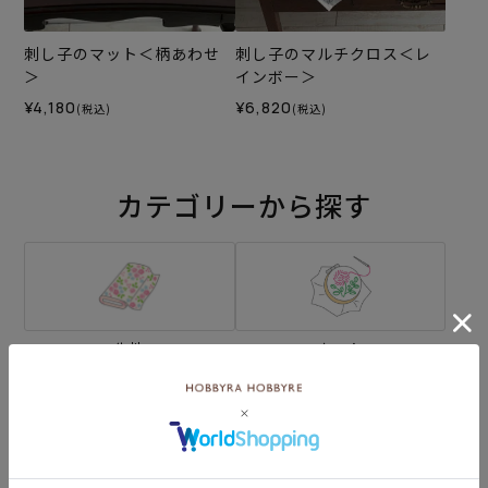
刺し子のマット＜柄あわせ
刺し子のマルチクロス＜レ
＞
インボー＞
¥4,180
¥6,820
(税込)
(税込)
カテゴリーから探す
生地
キット
刺し子
編み物