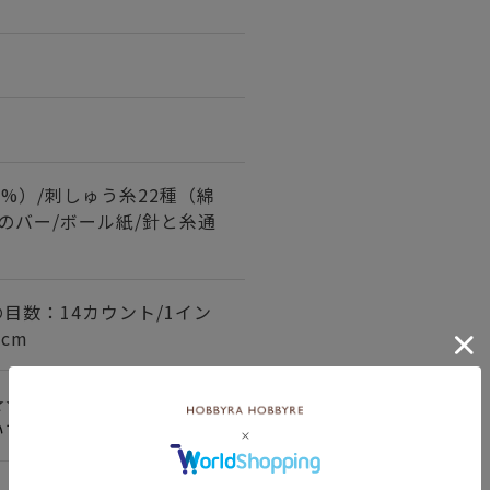
0%）/刺しゅう糸22種（綿
木のバー/ボール紙/針と糸通
目数：14カウント/1イン
0cm
★★
いて＞詳しくはこちら