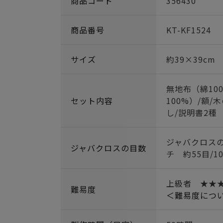
商品コード
356430
商品番号
KT-KF1524
サイズ
約39×39cm
無地布（綿10
セット内容
100%）/額/
し/説明書2種
ジャバクロスの
ジャバクロスの目数
チ 約55目/1
上級者 ★★
難易度
＜難易度につ