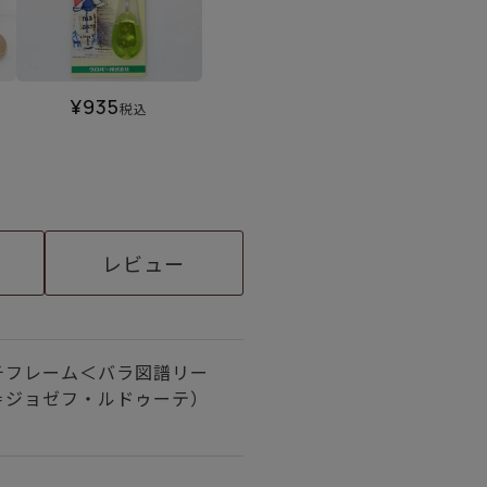
¥
935
税込
レビュー
チフレーム＜バラ図譜リー
＝ジョゼフ・ルドゥーテ）