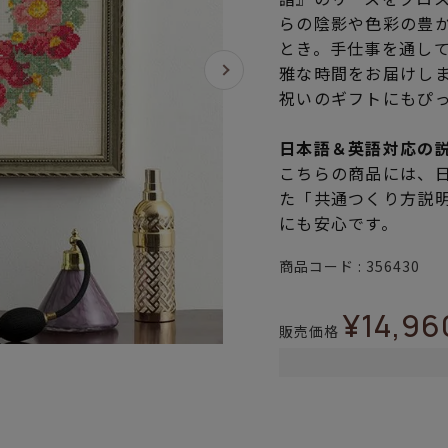
らの陰影や色彩の豊
とき。手仕事を通し
雅な時間をお届けし
祝いのギフトにもぴ
日本語＆英語対応の
こちらの商品には、
た「共通つくり方説
にも安心です。
商品コード
356430
¥
14,96
販売価格