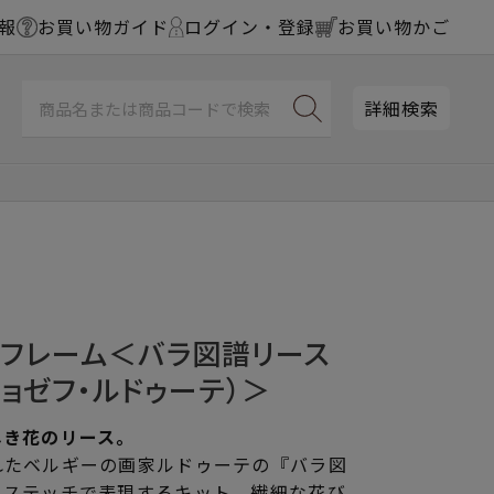
報
お買い物ガイド
ログイン・登録
お買い物かご
詳細検索
チフレーム＜バラ図譜リース
ョゼフ・ルドゥーテ）＞
しき花のリース。
れたベルギーの画家ルドゥーテの『バラ図
スステッチで表現するキット。繊細な花び