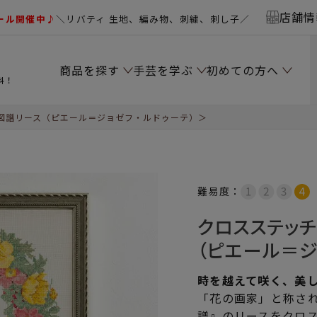
店舗情
ール開催中♪
＼リバティ 生地、編み物、刺繍、刺し子／
商品を探す
手芸を学ぶ
初めての方へ
料！
図譜リース（ピエール＝ジョゼフ・ルドゥーテ）＞
難易度：
クロスステッ
（ピエール＝ジ
時を越えて咲く、美
「花の画家」と称さ
譜』のリースをクロ