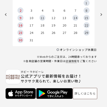
5
1
2
2
3
4
5
6
7
8
9
9
10
11
12
13
14
15
6
16
17
18
19
20
21
22
23
24
25
26
27
28
29
30
31
オンラインショップ休業日
※Webからのご注文は、24時間承っております
※各実店舗の営業時間・休業日は
店舗情報
をご覧ください
ホビーラホビーレ
公式アプリで最新情報をお届け！
サクサク見られて、楽しいお買い物♪
詳しくはこちら