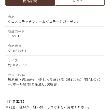
商品説明
レビュー
商品
クロスステッチフレーム＜コテージガーデン＞
商品コード
356051
商品番号
KT-KF996-1
サイズ
約18×29cm
セット内容
無地布（綿100%）/刺しゅう糸17種（綿100%）/額/木のバ
ー/ボール紙/針と糸通し/説明書
【注意事項】
※別途、縫い糸・縫い針・しつけ糸をご用意ください。