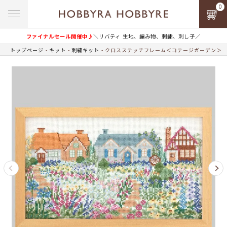
0
ファイナルセール開催中♪
＼リバティ 生地、編み物、刺繍、刺し子／
トップページ
キット
刺繍キット
クロスステッチフレーム＜コテージガーデン＞