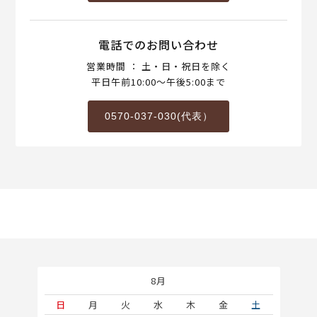
電話でのお問い合わせ
営業時間 ： 土・日・祝日を除く
平日午前10:00～午後5:00まで
0570-037-030(代表）
8月
土
日
月
火
水
木
金
土