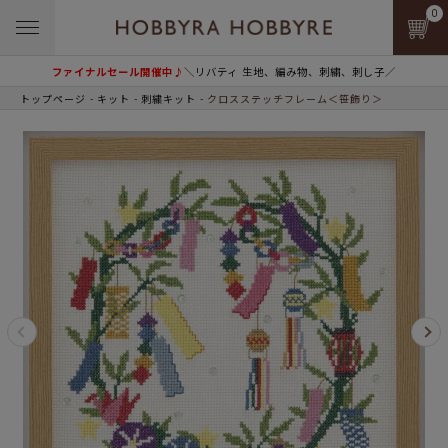
0
ファイナルセール開催中♪
＼リバティ 生地、編み物、刺繍、刺し子／
トップページ
キット
刺繍キット
クロスステッチフレーム＜笹飾り＞