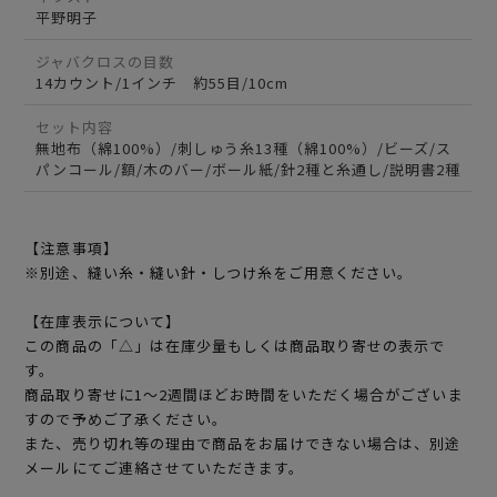
平野明子
ジャバクロスの目数
14カウント/1インチ 約55目/10cm
セット内容
無地布（綿100%）/刺しゅう糸13種（綿100%）/ビーズ/ス
パンコール/額/木のバー/ボール紙/針2種と糸通し/説明書2種
【注意事項】
※別途、縫い糸・縫い針・しつけ糸をご用意ください。
【在庫表示について】
この商品の「△」は在庫少量もしくは商品取り寄せの表示で
す。
商品取り寄せに1～2週間ほどお時間をいただく場合がございま
すので予めご了承ください。
また、売り切れ等の理由で商品をお届けできない場合は、別途
メールにてご連絡させていただきます。