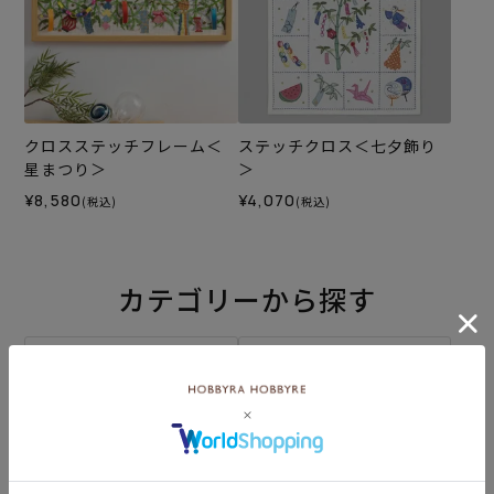
クロスステッチフレーム＜
ステッチクロス＜七夕飾り
星まつり＞
＞
¥8,580
¥4,070
(税込)
(税込)
カテゴリーから探す
生地
キット