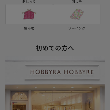
刺しゅう
刺し子
編み物
ソーイング
初めての方へ