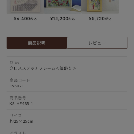
¥
4,400
¥
13,200
¥
5,720
税込
税込
税込
商品説明
レビュー
商 品
クロスステッチフレーム＜笹飾り＞
商品コード
356023
商品番号
KS-HE485-1
サイズ
約25×25cm
イラスト