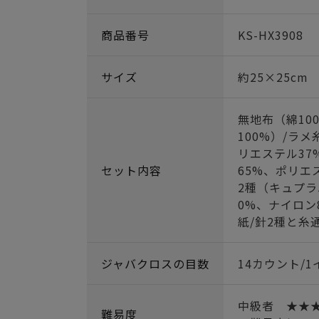
商品番号
KS-HX3908
サイズ
約25×25cm
無地布（綿10
100%）/ラ
リエステル37
セット内容
65%、ポリエス
2種（キュプラ
0%、ナイロン
紙/針2種と糸
ジャバクロスの目数
14カウント/1
中級者 ★
難易度