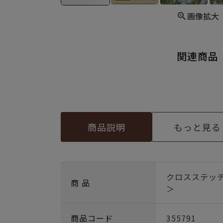
画像拡大
関連商品
商品説明
もっと見る
クロスステッ
商 品
＞
商品コード
355791