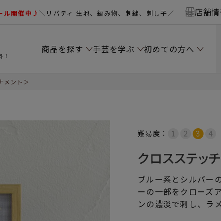
店舗情
ール開催中♪
＼リバティ 生地、編み物、刺繍、刺し子／
商品を探す
手芸を学ぶ
初めての方へ
料！
ナメント＞
難易度：
クロスステッ
ブルー系とシルバー
ーの一部をクローズ
ンの濃淡で刺し、ラ