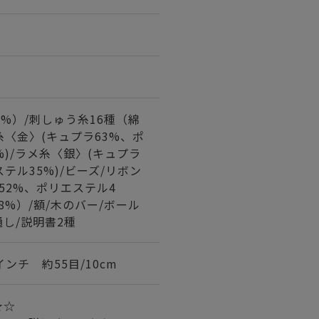
0%）/刺しゅう糸16種（綿
メ糸〈金〉(キュプラ63%、ポ
%)/ラメ糸〈銀〉(キュプラ
テル35%)/ビーズ/リボン
52%、ポリエステル4
8%）/額/木のバー/ボール
通し/説明書2種
インチ 約55目/10cm
★★☆