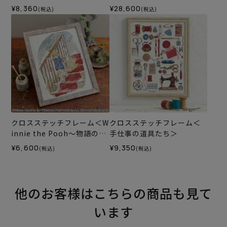
ー＞
¥8,360
¥28,600
(税込)
(税込)
クロスステッチフレーム＜W
クロスステッチフレーム＜
innie the Pooh～物語のは
手仕事の道具たち＞
じまり～＞
¥6,600
¥9,350
(税込)
(税込)
他のお客様はこちらの商品も見て
います