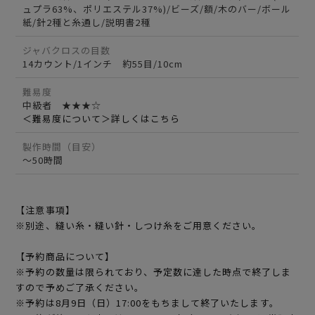
ュプラ63%、ポリエステル37%)/ビーズ/額/木のバー/ボール
紙/針2種と糸通し/説明書2種
ジャバクロスの目数
14カウント/1インチ 約55目/10cm
難易度
中級者 ★★★☆
＜難易度について＞詳しくはこちら
製作時間（目安）
～50時間
【注意事項】
※別途、縫い糸・縫い針・しつけ糸をご用意ください。
【予約商品について】
※予約の数量は限られており、予定数に達した時点で終了しま
すので予めご了承ください。
※予約は8月9日（日）17:00をもちまして終了いたします。