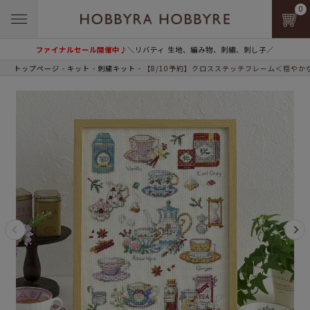
0
ファイナルセール開催中♪
＼リバティ 生地、編み物、刺繍、刺し子／
トップページ
キット
刺繍キット
【8/10予約】クロスステッチフレーム＜穏やか