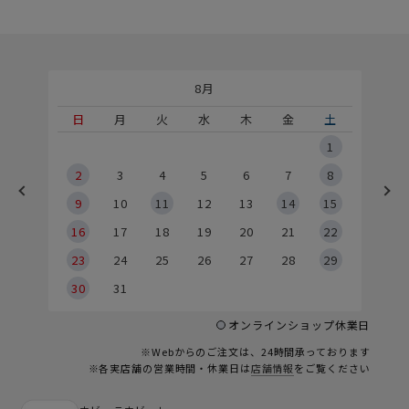
8月
土
日
月
火
水
木
金
土
5
1
2
2
3
4
5
6
7
8
9
9
10
11
12
13
14
15
6
16
17
18
19
20
21
22
23
24
25
26
27
28
29
30
31
オンラインショップ休業日
※Webからのご注文は、24時間承っております
※各実店舗の営業時間・休業日は
店舗情報
をご覧ください