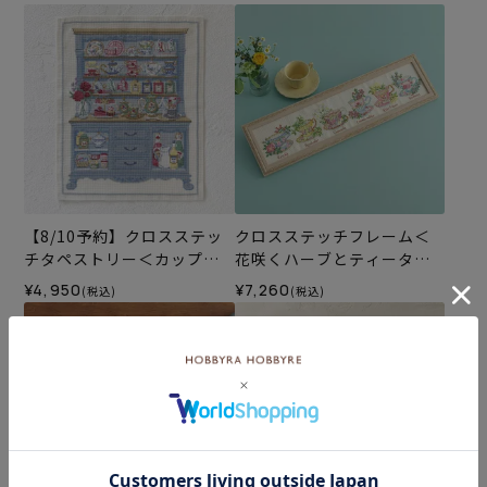
【8/10予約】クロスステッ
クロスステッチフレーム＜
チタペストリー＜カップボ
花咲くハーブとティータイ
ード＞
ム＞
¥4,950
¥7,260
(税込)
(税込)