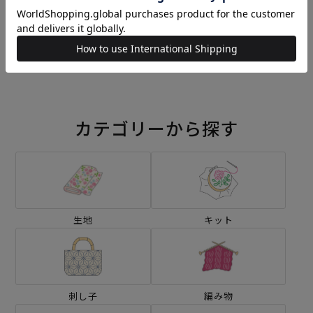
クロスステッチフレーム＜c
【8/10予約】クロスステッ
offee time＞
チフレーム＜ワイナリー＞
¥6,160
¥7,260
(税込)
(税込)
カテゴリーから探す
生地
キット
刺し子
編み物