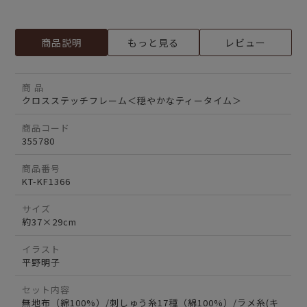
商品説明
もっと見る
レビュー
商 品
クロスステッチフレーム＜穏やかなティータイム＞
商品コード
355780
商品番号
KT-KF1366
サイズ
約37×29cm
イラスト
平野明子
セット内容
無地布（綿100%）/刺しゅう糸17種（綿100%）/ラメ糸(キ