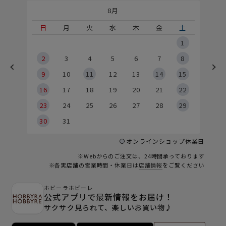
8月
土
日
月
火
水
木
金
土
5
1
2
2
3
4
5
6
7
8
9
9
10
11
12
13
14
15
6
16
17
18
19
20
21
22
23
24
25
26
27
28
29
30
31
オンラインショップ休業日
※Webからのご注文は、24時間承っております
※各実店舗の営業時間・休業日は
店舗情報
をご覧ください
ホビーラホビーレ
公式アプリで最新情報をお届け！
サクサク見られて、楽しいお買い物♪