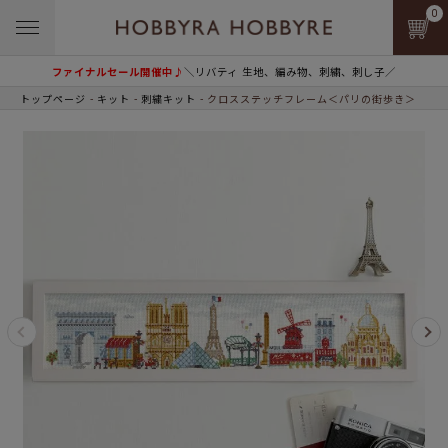
0
ファイナルセール開催中♪
＼リバティ 生地、編み物、刺繍、刺し子／
トップページ
キット
刺繍キット
クロスステッチフレーム＜パリの街歩き＞