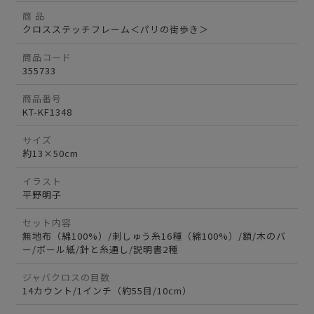
商 品
クロスステッチフレーム＜パリの街歩き＞
商品コード
355733
商品番号
KT-KF1348
サイズ
約13×50cm
イラスト
平野明子
セット内容
無地布（綿100%）/刺しゅう糸16種（綿100%）/額/木のバ
ー/ボール紙/針と糸通し/説明書2種
ジャバクロスの目数
14カウント/1インチ（約55目/10cm）