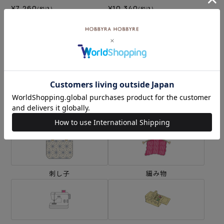
ター宮殿～＞
¥7,260
¥10,340
(税込)
(税込)
カテゴリーから探す
生地
キット
刺し子
編み物