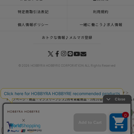
特定商取引法表記
利用規約
個人情報ポリシー
一緒に働こう♪求人情報
おトクな情報♪メルマガ登録
© 2026 HOBBYRA HOBBYRE CORPORATION ALL Rights Reserved
トップページ
登録
【8/10予約】クロスステッチタペストリー＜カップボード＞
トップページ
商品
マンスリープレス2月号掲載商品
3月10日（火）発売の新商品
トップページ
商品
【8/10予約】クロスステッチタペストリー＜カップボード＞
リリヤン
トップページ
特集一覧
世界の刺しゅう紀行
【8/10予約】クロスステッチタペス
フェア
トップページ
特集一覧
ティータイム
【8/10予約】クロスステッチタペストリー
トップページ
キット
手作りキット
【8/10予約】クロスステッチタペストリー＜
トップページ
キット
クロスステッチ
【8/10予約】クロスステッチタペストリー
前に戻る
上に戻る