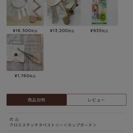
¥
16,500
¥
13,200
¥
935
税込
税込
税込
¥
1,760
税込
商品説明
レビュー
商 品
クロスステッチタペストリー＜カップボード＞