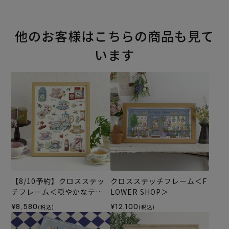
他のお客様はこちらの商品も見て
います
【8/10予約】クロスステッ
クロスステッチフレーム＜F
チフレーム＜穏やかなティ
LOWER SHOP＞
ータイム＞
¥8,580
¥12,100
(税込)
(税込)