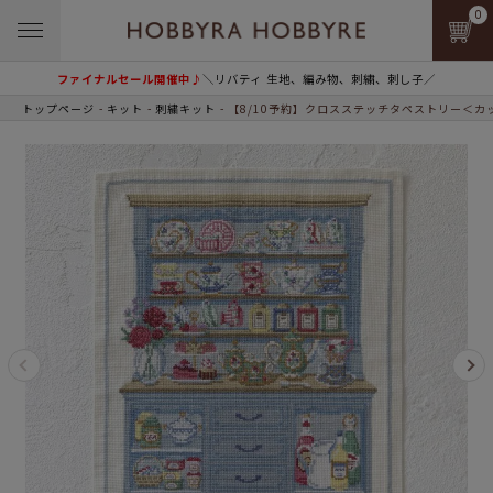
0
ファイナルセール開催中♪
＼リバティ 生地、編み物、刺繍、刺し子／
トップページ
キット
刺繍キット
【8/10予約】クロスステッチタペストリー＜カ