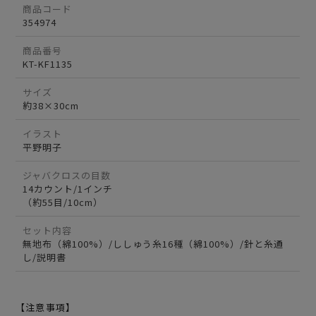
商品コード
354974
商品番号
KT-KF1135
サイズ
約38×30cm
イラスト
平野明子
ジャバクロスの目数
14カウント/1インチ
（約55目/10cm）
セット内容
無地布（綿100%）/ししゅう糸16種（綿100%）/針と糸通
し/説明書
【注意事項】