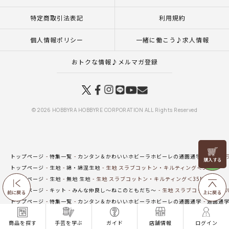
特定商取引法表記
利用規約
個人情報ポリシー
一緒に働こう♪求人情報
おトクな情報♪メルマガ登録
© 2026 HOBBYRA HOBBYRE CORPORATION ALL Rights Reserved
リリヤン
トップページ
特集一覧
カンタン＆かわいいホビーラホビーレの通園通学
生地 ス
フェア
トップページ
生地
綿・綿混生地
生地 スラブコットン・キルティング＜35N＞
トップページ
生地
無地 生地
生地 スラブコットン・キルティング＜35N＞
トップページ
キット
みんな仲良し～ねこのともだち～
生地 スラブコットン・キル
前に戻る
上に戻る
トップページ
特集一覧
カンタン＆かわいいホビーラホビーレの通園通学
通園通
トップページ
特集一覧
カンタン＆かわいいホビーラホビーレの通園通学
通園通
商品を探す
手芸を学ぶ
ガイド
店舗情報
ログイン
トップページ
生地
キルティング生地
生地 スラブコットン・キルティング＜35N