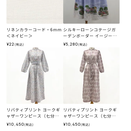
リネンカラーコード・6mm
シルキーローンコテージガ
＜ネイビー＞
ーデンボーダー イージース
カート（80㎝）＜Mサイズ
¥22
¥5,280
(税込)
(税込)
＞35B
リバティプリント ヨークギ
リバティプリント ヨークギ
ャザーワンピース（七分
ャザーワンピース（七分
袖）＜Lサイズ＞35M
袖）＜Lサイズ＞35K
¥10,450
¥10,450
(税込)
(税込)