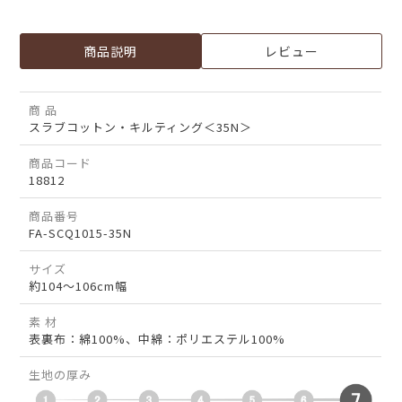
商品説明
レビュー
商 品
スラブコットン・キルティング＜35N＞
商品コード
18812
商品番号
FA-SCQ1015-35N
サイズ
約104～106cm幅
素 材
表裏布：綿100%、中綿：ポリエステル100%
生地の厚み