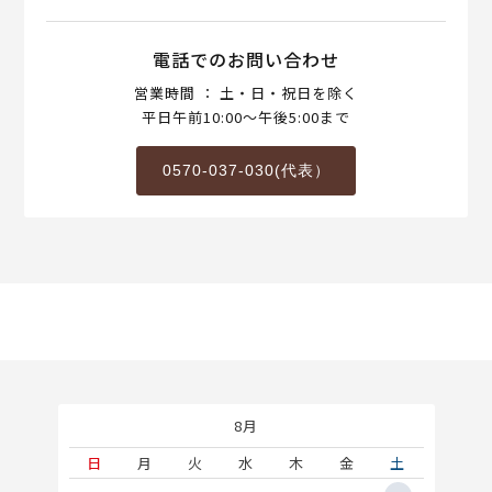
電話でのお問い合わせ
営業時間 ： 土・日・祝日を除く
平日午前10:00～午後5:00まで
0570-037-030(代表）
8月
土
日
月
火
水
木
金
土