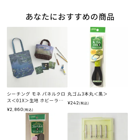
あなたにおすすめの商品
シーチング モネ パネルクロ
丸ゴム3本丸＜黒＞
ス＜01X＞生地 ホビーラホ
¥242
(税込)
ビーレデザインコレクショ
¥2,860
(税込)
ン