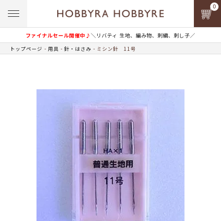
0
ファイナルセール開催中♪
＼リバティ 生地、編み物、刺繍、刺し子／
トップページ
用具
針・はさみ
ミシン針 11号