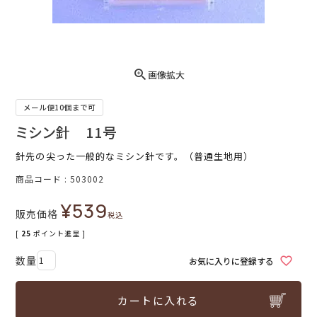
画像拡大
メール便10個まで可
ミシン針 11号
針先の尖った一般的なミシン針です。（普通生地用）
商品コード
503002
¥
539
販売価格
税込
[
25
ポイント進呈 ]
お気に入りに登録する
カートに入れる