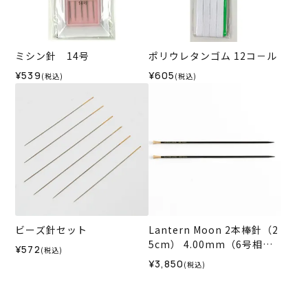
ミシン針 14号
ポリウレタンゴム 12コ－ル
¥539
¥605
(税込)
(税込)
ビーズ針セット
Lantern Moon 2本棒針（2
5cm） 4.00mm（6号相
¥572
(税込)
当）
¥3,850
(税込)