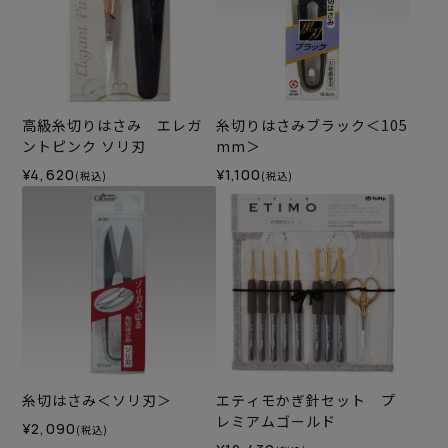
高級糸切りはさみ エレガ
糸切りはさみブラック＜105
ントピンク ソリ刃
mm＞
¥4,620
¥1,100
(税込)
(税込)
糸切はさみ＜ソリ刃＞
エティモかぎ針セット プ
レミアムゴールド
¥2,090
(税込)