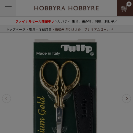
0
ファイナルセール開催中♪
＼リバティ 生地、編み物、刺繍、刺し子／
トップページ
用具
洋裁用具
高級糸切りはさみ プレミアムゴールド