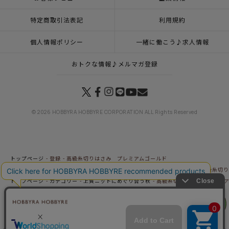
特定商取引法表記
利用規約
個人情報ポリシー
一緒に働こう♪求人情報
おトクな情報♪メルマガ登録
© 2026 HOBBYRA HOBBYRE CORPORATION ALL Rights Reserved
トップページ
登録
高級糸切りはさみ プレミアムゴールド
トップページ
カテゴリー
2月10日（火）発売の新商品＆おすすめ商品
高級糸切り
トップページ
カテゴリー
上質ニットにめぐり合う秋
高級糸切りはさみ プレミア
トップページ
新商品 その他一覧
高級糸切りはさみ プレミアムゴールド
リリヤン
トップページ
用具
針・はさみ
高級糸切りはさみ プレミアムゴールド
フェア
トップページ
特集一覧
ティータイム
高級糸切りはさみ プレミアムゴールド
トップページ
特集一覧
こどもの日
高級糸切りはさみ プレミアムゴールド