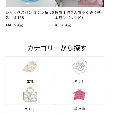
シャッペスパン ミシン糸 60
持ち手付きんちゃく袋＜基
番 col.188
本形＞（レシピ）
¥407
¥110
(税込)
(税込)
カテゴリーから探す
生地
キット
刺し子
編み物