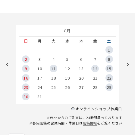
8月
土
日
月
火
水
木
金
土
5
1
2
2
3
4
5
6
7
8
9
9
10
11
12
13
14
15
6
16
17
18
19
20
21
22
23
24
25
26
27
28
29
30
31
オンラインショップ休業日
※Webからのご注文は、24時間承っております
※各実店舗の営業時間・休業日は
店舗情報
をご覧ください