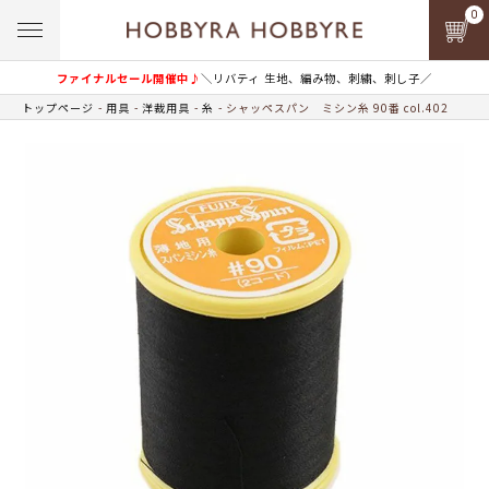
0
ファイナルセール開催中♪
＼リバティ 生地、編み物、刺繍、刺し子／
トップページ
用具
洋裁用具
糸
シャッペスパン ミシン糸 90番 col.402