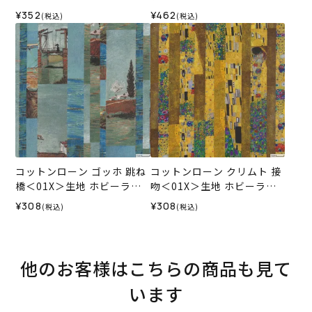
デザインコレクション
＜15P＞
¥352
¥462
(税込)
(税込)
コットンローン ゴッホ 跳ね
コットンローン クリムト 接
橋＜01X＞生地 ホビーラホ
吻＜01X＞生地 ホビーラホ
ビーレデザインコレクショ
ビーレデザインコレクショ
¥308
¥308
(税込)
(税込)
ン
ン
他のお客様はこちらの商品も見て
います