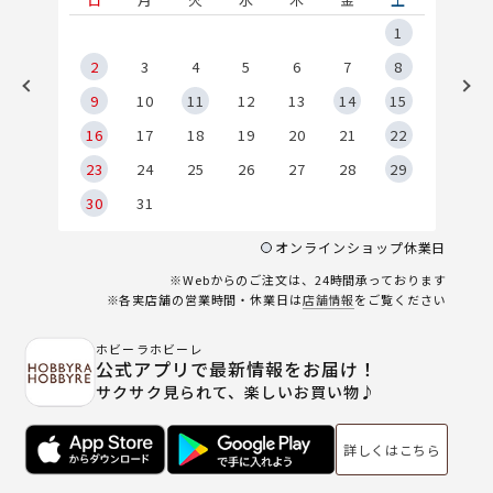
5
1
2
2
3
4
5
6
7
8
9
9
10
11
12
13
14
15
6
16
17
18
19
20
21
22
23
24
25
26
27
28
29
30
31
オンラインショップ休業日
※Webからのご注文は、24時間承っております
※各実店舗の営業時間・休業日は
店舗情報
をご覧ください
ホビーラホビーレ
公式アプリで最新情報をお届け！
サクサク見られて、楽しいお買い物♪
詳しくはこちら