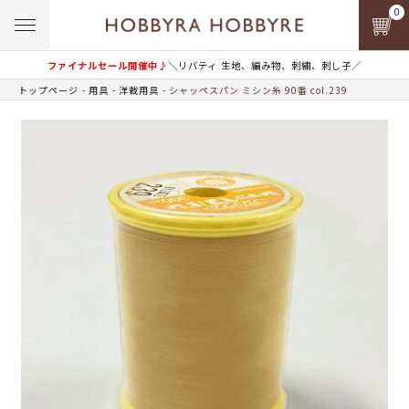
0
ファイナルセール開催中♪
＼リバティ 生地、編み物、刺繍、刺し子／
トップページ
用具
洋裁用具
シャッペスパン ミシン糸 90番 col.239