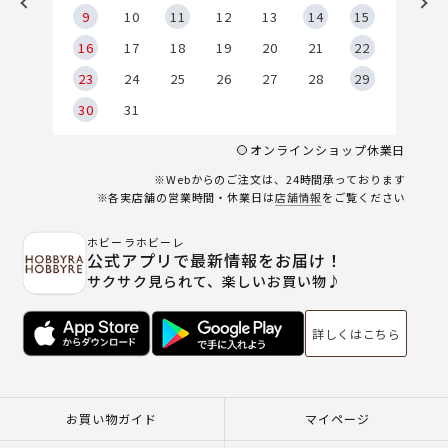
9
9
10
11
12
13
14
15
6
16
17
18
19
20
21
22
23
24
25
26
27
28
29
30
31
オンラインショップ休業日
※Webからのご注文は、24時間承っております
※各実店舗の営業時間・休業日は
店舗情報
をご覧ください
ホビーラホビーレ
公式アプリで最新情報をお届け！
サクサク見られて、楽しいお買い物♪
詳しくはこちら
お買い物ガイド
マイページ