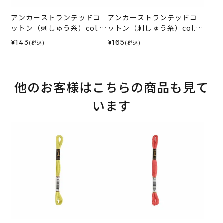
アンカーストランテッドコ
アンカーストランテッドコ
ットン（刺しゅう糸）col.1
ットン（刺しゅう糸）col.0
012
035
¥143
¥165
(税込)
(税込)
他のお客様はこちらの商品も見て
います