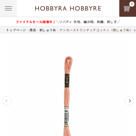
0
ファイナルセール開催中♪
＼リバティ 生地、編み物、刺繍、刺し子／
トップページ
用具
刺しゅう糸
アンカーストランテッドコットン（刺しゅう糸） col