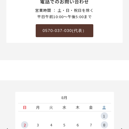
電話でのお問い合わせ
営業時間 ： 土・日・祝日を除く
平日午前10:00～午後5:00まで
0570-037-030(代表）
8月
土
日
月
火
水
木
金
土
5
1
2
2
3
4
5
6
7
8