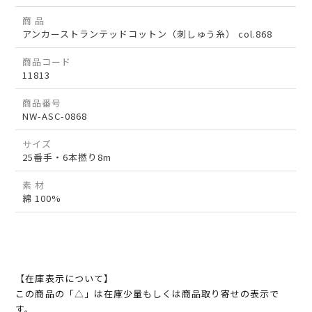
商 品
アンカーストランテッドコットン（刺しゅう糸） col.868
商品コード
11813
商品番号
NW-ASC-0868
サイズ
25番手・6本撚り8m
素 材
綿 100%
【在庫表示について】
この商品の「△」は在庫少量もしくは商品取り寄せの表示で
す。