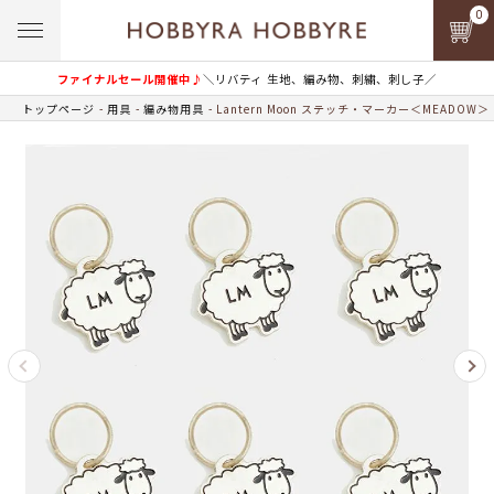
0
ファイナルセール開催中♪
＼リバティ 生地、編み物、刺繍、刺し子／
トップページ
用具
編み物用具
Lantern Moon ステッチ・マーカー＜MEADOW＞