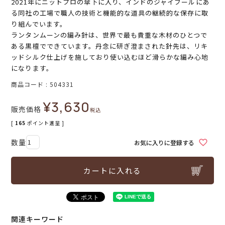
2021年にニットプロの傘下に入り、インドのジャイブールにあ
る同社の工場で職人の技術と機能的な道具の継続的な保存に取
り組んでいます。
ランタンムーンの編み針は、世界で最も貴重な木材のひとつで
ある黒檀でできています。丹念に研ぎ澄まされた針先は、リキ
ッドシルク仕上げを施しており使い込むほど滑らかな編み心地
になります。
商品コード
504331
¥
3,630
販売価格
税込
[
165
ポイント進呈 ]
お気に入りに登録する
カートに入れる
関連キーワード