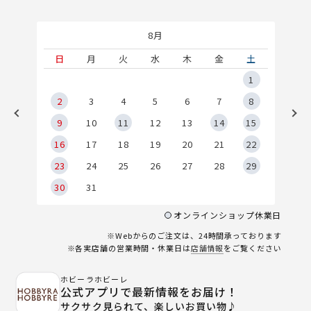
8月
土
日
月
火
水
木
金
土
5
1
2
2
3
4
5
6
7
8
9
9
10
11
12
13
14
15
6
16
17
18
19
20
21
22
23
24
25
26
27
28
29
30
31
オンラインショップ休業日
※Webからのご注文は、24時間承っております
※各実店舗の営業時間・休業日は
店舗情報
をご覧ください
ホビーラホビーレ
公式アプリで最新情報をお届け！
サクサク見られて、楽しいお買い物♪