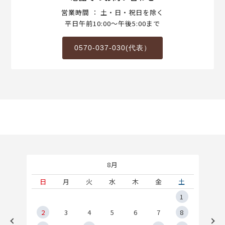
営業時間 ： 土・日・祝日を除く
平日午前10:00～午後5:00まで
0570-037-030(代表）
8月
土
日
月
火
水
木
金
土
5
1
2
2
3
4
5
6
7
8