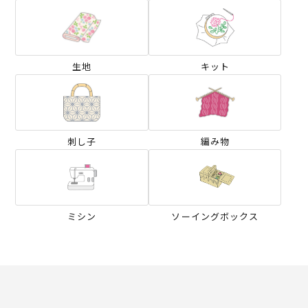
生地
キット
刺し子
編み物
ミシン
ソーイングボックス