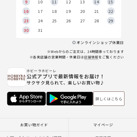
9
9
10
11
12
13
14
15
6
16
17
18
19
20
21
22
23
24
25
26
27
28
29
30
31
オンラインショップ休業日
※Webからのご注文は、24時間承っております
※各実店舗の営業時間・休業日は
店舗情報
をご覧ください
ホビーラホビーレ
公式アプリで最新情報をお届け！
サクサク見られて、楽しいお買い物♪
詳しくはこちら
お買い物ガイド
マイページ