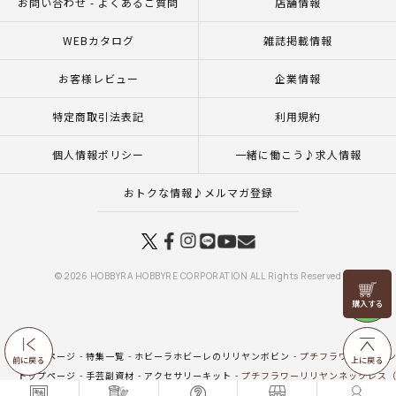
お問い合わせ - よくあるご質問
店舗情報
WEBカタログ
雑誌掲載情報
お客様レビュー
企業情報
特定商取引法表記
利用規約
個人情報ポリシー
一緒に働こう♪求人情報
おトクな情報♪メルマガ登録
© 2026 HOBBYRA HOBBYRE CORPORATION ALL Rights Reserved
リリヤン
フェア
トップページ
特集一覧
ホビーラホビーレのリリヤンボビン
プチフラワーリリヤン
前に戻る
上に戻る
トップページ
手芸副資材
アクセサリーキット
プチフラワーリリヤンネックレス
トップページ
用具
リリヤン
プチフラワーリリヤンネックレス（レシピ）