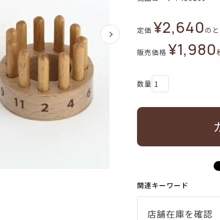
¥
2,640
定価
のと
¥
1,980
販売価格
関連キーワード