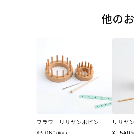
他の
フラワーリリヤンボビン
リリヤ
¥3,080
¥1,540
(税込)
(