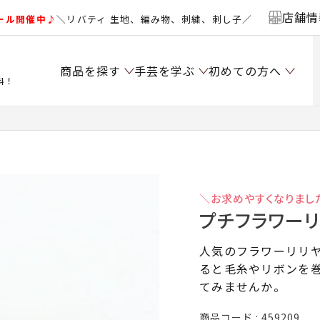
店舗情
ール開催中♪
＼リバティ 生地、編み物、刺繍、刺し子／
商品を探す
手芸を学ぶ
初めての方へ
料！
＼お求めやすくなりまし
プチフラワー
人気のフラワーリリ
ると毛糸やリボンを
てみませんか。
商品コード
459209