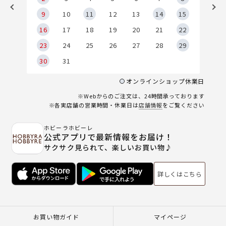
9
9
10
11
12
13
14
15
6
16
17
18
19
20
21
22
23
24
25
26
27
28
29
30
31
オンラインショップ休業日
※Webからのご注文は、24時間承っております
※各実店舗の営業時間・休業日は
店舗情報
をご覧ください
ホビーラホビーレ
公式アプリで最新情報をお届け！
サクサク見られて、楽しいお買い物♪
詳しくはこちら
お買い物ガイド
マイページ