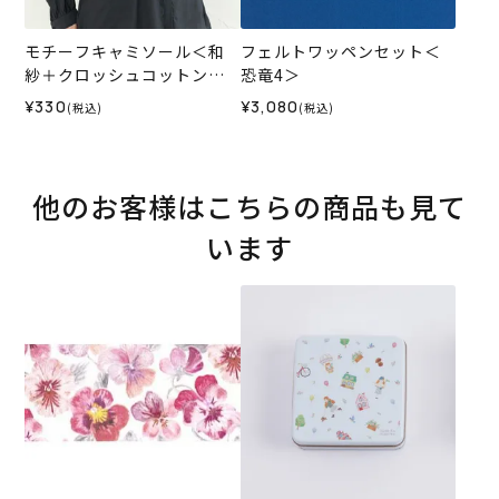
モチーフキャミソール＜和
フェルトワッペンセット＜
紗＋クロッシュコットン＞
恐竜4＞
（レシピ）
¥330
¥3,080
(税込)
(税込)
他のお客様はこちらの商品も見て
います