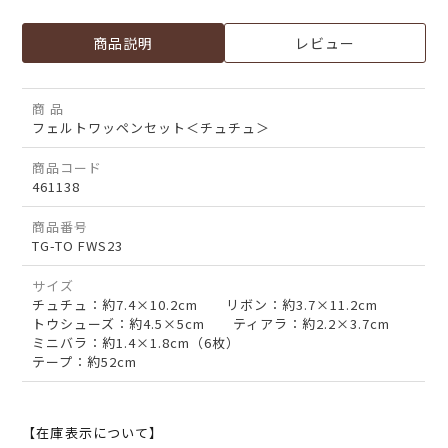
商品説明
レビュー
商 品
フェルトワッペンセット＜チュチュ＞
商品コード
461138
商品番号
TG-TO FWS23
サイズ
チュチュ：約7.4×10.2cm リボン：約3.7×11.2cm
トウシューズ：約4.5×5cm ティアラ：約2.2×3.7cm
ミニバラ：約1.4×1.8cm（6枚）
テープ：約52cm
【在庫表示について】