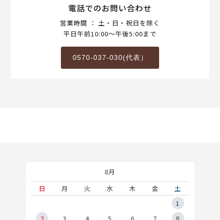
電話でのお問い合わせ
営業時間 ： 土・日・祝日を除く
平日午前10:00～午後5:00まで
0570-037-030(代表）
8月
土
日
月
火
水
木
金
土
5
1
2
2
3
4
5
6
7
8