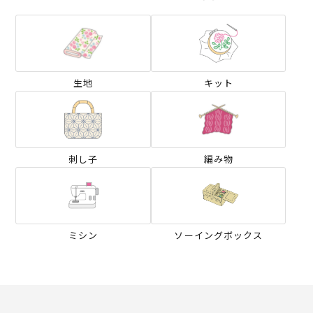
生地
キット
刺し子
編み物
ミシン
ソーイングボックス