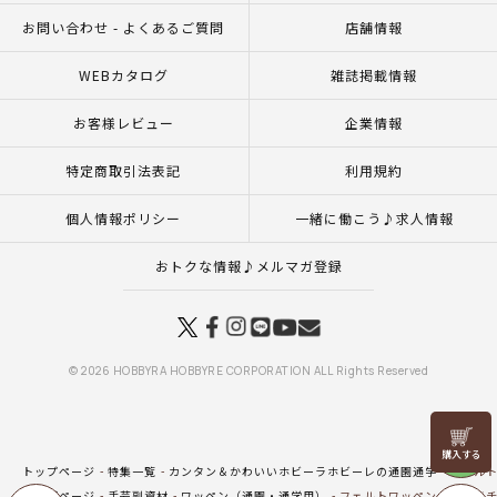
お問い合わせ - よくあるご質問
店舗情報
WEBカタログ
雑誌掲載情報
お客様レビュー
企業情報
特定商取引法表記
利用規約
個人情報ポリシー
一緒に働こう♪求人情報
おトクな情報♪メルマガ登録
© 2026 HOBBYRA HOBBYRE CORPORATION ALL Rights Reserved
リリヤン
フェア
トップページ
特集一覧
カンタン＆かわいいホビーラホビーレの通園通学
フェルト
トップページ
手芸副資材
ワッペン（通園・通学用）
フェルトワッペンセット＜