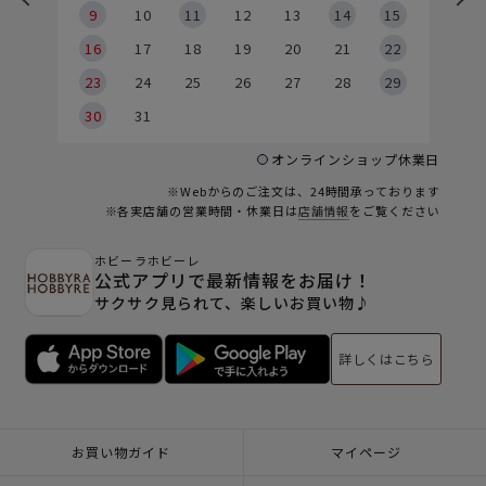
9
9
10
11
12
13
14
15
6
16
17
18
19
20
21
22
23
24
25
26
27
28
29
30
31
オンラインショップ休業日
※Webからのご注文は、24時間承っております
※各実店舗の営業時間・休業日は
店舗情報
をご覧ください
ホビーラホビーレ
公式アプリで最新情報をお届け！
サクサク見られて、楽しいお買い物♪
詳しくはこちら
お買い物ガイド
マイページ