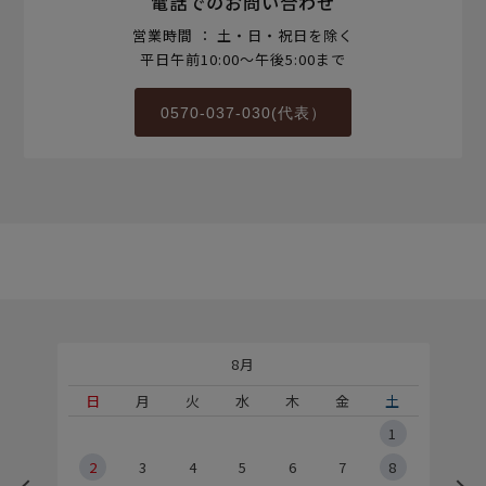
電話でのお問い合わせ
営業時間 ： 土・日・祝日を除く
平日午前10:00～午後5:00まで
0570-037-030(代表）
8月
土
日
月
火
水
木
金
土
5
1
2
2
3
4
5
6
7
8