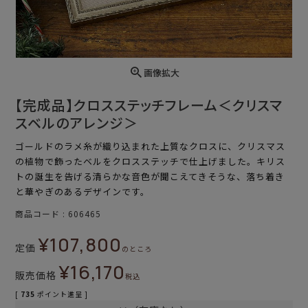
画像拡大
【完成品】クロスステッチフレーム＜クリスマ
スベルのアレンジ＞
ゴールドのラメ糸が織り込まれた上質なクロスに、クリスマス
の植物で飾ったベルをクロスステッチで仕上げました。キリス
トの誕生を告げる清らかな音色が聞こえてきそうな、落ち着き
と華やぎのあるデザインです。
商品コード
606465
¥
107,800
定価
のところ
¥
16,170
販売価格
税込
[
735
ポイント進呈 ]