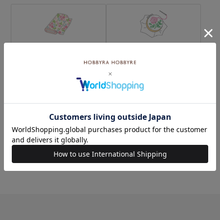
生地
キット
刺し子
編み物
ミシン
ソーイングボックス