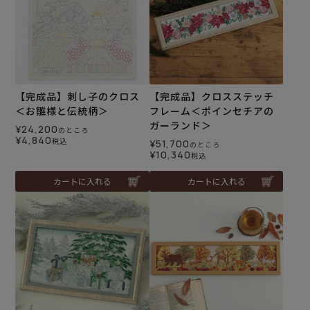
【完成品】刺し子のクロス
【完成品】クロスステッチ
＜お雛様と伝統柄＞
フレーム＜ポインセチアの
ガーランド＞
¥
24,200
のところ
¥
4,840
税込
¥
51,700
のところ
¥
10,340
税込
カートに入れる
カートに入れる