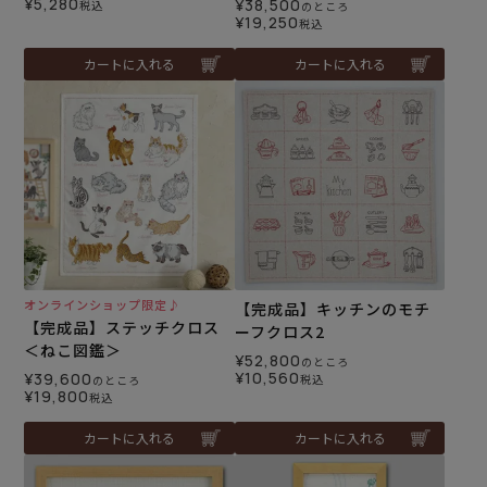
¥
5,280
¥
38,500
税込
のところ
¥
19,250
税込
カートに入れる
カートに入れる
オンラインショップ限定♪
【完成品】キッチンのモチ
【完成品】ステッチクロス
ーフクロス2
＜ねこ図鑑＞
¥
52,800
のところ
¥
10,560
¥
39,600
税込
のところ
¥
19,800
税込
カートに入れる
カートに入れる