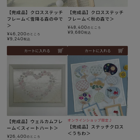
【完成品】クロスステッチ
【完成品】クロスステッチ
フレーム＜雪降る森の中で
フレーム＜秋の森で＞
＞
¥
48,400
のところ
¥
9,680
税込
¥
46,200
のところ
¥
9,240
税込
カートに入れる
カートに入れる
オンラインショップ限定♪
【完成品】ウェルカムフレ
【完成品】ステッチクロス
ーム＜スィートハート＞
＜うちわ＞
¥
26,400
のところ