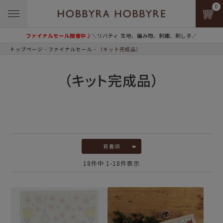
0
ファイナルセール開催中♪
＼リバティ 生地、編み物、刺繍、刺し子／
トップページ
ファイナルセール
（キット完成品）
（キット完成品）
新着順
18
件中
1
-
18
件表示