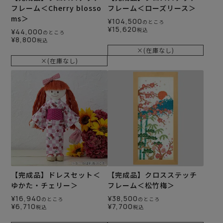
フレーム＜Cherry blosso
フレーム＜ローズリース＞
ms＞
¥
104,500
のところ
¥
15,620
税込
¥
44,000
のところ
¥
8,800
税込
×(在庫なし)
×(在庫なし)
【完成品】ドレスセット＜
【完成品】クロスステッチ
ゆかた・チェリー＞
フレーム＜松竹梅＞
¥
16,940
¥
38,500
のところ
のところ
¥
6,710
¥
7,700
税込
税込