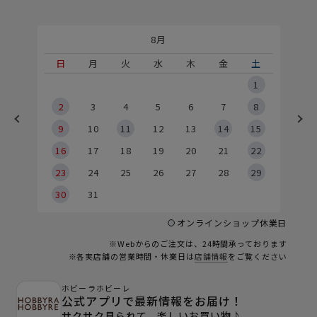
8月
土
日
月
火
水
木
金
土
5
1
2
2
3
4
5
6
7
8
9
9
10
11
12
13
14
15
6
16
17
18
19
20
21
22
23
24
25
26
27
28
29
30
31
オンラインショップ休業日
※Webからのご注文は、24時間承っております
※各実店舗の営業時間・休業日は
店舗情報
をご覧ください
ホビーラホビーレ
公式アプリで最新情報をお届け！
サクサク見られて、楽しいお買い物♪