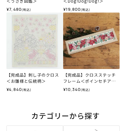
＜うさぎ図鑑＞
＜Dog!Dog!Dog!＞
¥7,480
¥19,800
(税込)
(税込)
【完成品】刺し子のクロス
【完成品】クロスステッチ
＜お雛様と伝統柄＞
フレーム＜ポインセチアの
ガーランド＞
¥4,840
¥10,340
(税込)
(税込)
カテゴリーから探す