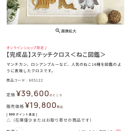
画像拡大
オンラインショップ限定♪
【完成品】ステッチクロス＜ねこ図鑑＞
マンチカン、ロシアンブルーなど、人気のねこ16種を図鑑のよ
うに表現したクロスです。
商品コード
605122
¥
39,600
定価
のところ
¥
19,800
販売価格
税込
[
900
ポイント進呈 ]
△（在庫僅少またはお取り寄せの商品です）