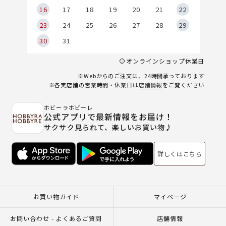
6
16
17
18
19
20
21
22
23
24
25
26
27
28
29
30
31
オンラインショップ休業日
※Webからのご注文は、24時間承っております
※各実店舗の営業時間・休業日は
店舗情報
をご覧ください
ホビーラホビーレ
公式アプリで最新情報をお届け！
サクサク見られて、楽しいお買い物♪
詳しくはこちら
お買い物ガイド
マイページ
お問い合わせ - よくあるご質問
店舗情報