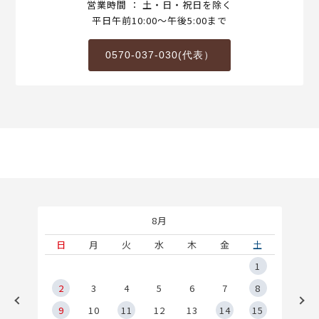
営業時間 ： 土・日・祝日を除く
平日午前10:00～午後5:00まで
0570-037-030(代表）
8月
土
日
月
火
水
木
金
土
5
1
2
2
3
4
5
6
7
8
9
9
10
11
12
13
14
15