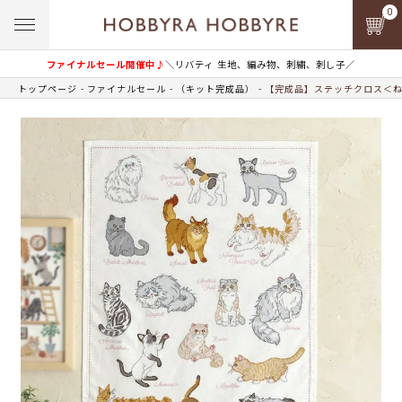
0
ファイナルセール開催中♪
＼リバティ 生地、編み物、刺繍、刺し子／
トップページ
ファイナルセール
（キット完成品）
【完成品】ステッチクロス＜